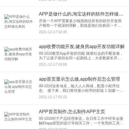
理解。那么流程图用什么软件比较好呢？看看你是
否选择了正确的软
APP是做什么的,淘宝这样的软件怎样做出来的
开发一个APP需要多少钱我相信所有的软件开发用
户都有一个很深的理解，那就是他们在购买一个客
户的时候，一开口就问，做一个app多少钱？ Be一
2021-12-17 02:45
个小程序多少钱还是一个网站多少钱？这个能一下
子回答吗？当然不
app收费功能开发,健身房app开发功能详解
00-1010教育App开发的功能 随着社会的不断发展，
为了让孩子保持在同一起跑线上，大多数家长开始
使用网络工具帮助孩子学习。在这种情况下，开发
2021-12-17 03:00
的教育应用正在蓬勃发展。那么，教育应用程序开
发开发？
app首页显示怎么做,app制作后怎么管理
00-1010业务域名，输入人人商城，配置小程序信
息。 接下来，我们将对接小程序的前端 1.创建一个
名为英文的新文件夹。例如ewshop 2.开发工具-新小
2021-12-17 03:15
程序-Select我们刚刚
APP首页制作,怎么制作APP主页
00-1010对于产品经理来说，在日常工作中经常会接
触到app原型的设计等相关工作，一个有用的工具非
常是不可或缺的。今天我想介绍一下很多人听说过