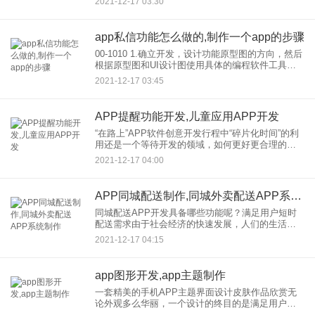
2021-12-17 03:30
的墨刀。墨刀是一个原型设计工具，可以快速搭建
移动应用原型
app私信功能怎么做的,制作一个app的步骤
00-1010 1.确立开发，设计功能原型图的方向，然后
根据原型图和UI设计图使用具体的编程软件工具进
行一对一的功能开发，性能和兼容性测试，终实现
2021-12-17 03:45
应用商店上架供人使用。让我们详细分开每一步，
并更详细地
APP提醒功能开发,儿童应用APP开发
“在路上”APP软件创意开发行程中“碎片化时间”的利
用还是一个等待开发的领域，如何更好更合理的利
用这个时间是我们设计的出发点。本文从两个板
2021-12-17 04:00
块、三种模式、五个渠道入手，梳理论文，设计ui界
面，待赛后继续
APP同城配送制作,同城外卖配送APP系统制作
同城配送APP开发具备哪些功能呢？满足用户短时
配送需求由于社会经济的快速发展，人们的生活节
奏不断加快，因此处理生活中的琐事往往需要一定
2021-12-17 04:15
的时间和精力。为了给线下用户提供便利，同城配
送App开发应运而生。
app图形开发,app主题制作
一套精美的手机APP主题界面设计皮肤作品欣赏无
论外观多么华丽，一个设计的终目的是满足用户的
视觉和操作习惯！它们看起来都很舒服，颜色也很