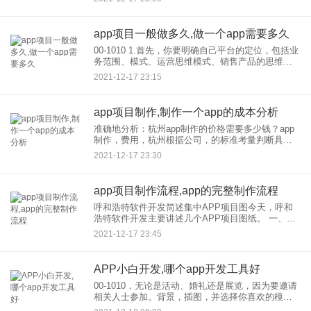
价一般取决于以下几个因素：1。APP支持平台：常
app项目一般做多久,做一个app需要多久
00-1010 1.首先，你要明确自己平台的定位，包括业
务范围、模式、运营思维模式、销售产品的思维模
式、平台思维、生态思维、你对这个平台运营的决
2021-12-17 23:15
心、你愿意投入多少精力和金钱到这个项目等等。
在考虑这些问
app项目制作,制作一个app的成本分析
准确地分析：杭州app制作的价格需要多少钱？app
制作，费用，杭州根据公司，的标准考量判断具体
定制成本，而公司层面app的APPlication业务结构多
2021-12-17 23:30
样。开发，对人才的需求一定很高，而开发的成本
与
app项目制作流程,app的完整制作流程
呼和浩特软件开发简述集中APP项目图今天，呼和
浩特软件开发主要讲述几个APP项目图纸。 一、
APP开发流程图 在开发，公司，完成项目分析后，
2021-12-17 23:45
将根据您的项目要求绘制详细的项目流程图，也称
为
APP小白开发,哪个app开发工具好
00-1010，无论是活动、婚礼还是展览，因为要邀请
相关人士参加。背景，插图，并选择你喜欢的模
板：千模板供用户选择，有详细的分类，包括企