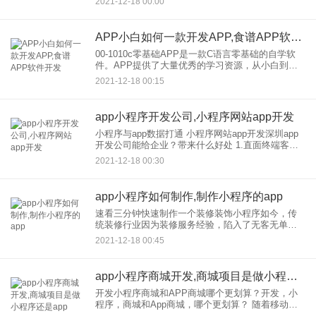
2021-12-18 00:00
业，事件，假期和个人。 2.在线制作：在线制作可
以直接更换模
APP小白如何一款开发APP,食谱APP软件开发
00-1010c零基础APP是一款C语言零基础的自学软
件。APP提供了大量优秀的学习资源，从小白到基
础进阶学习都有。不管有没有基础，都能找到合适
2021-12-18 00:15
的课程。这是专业学习的法宝。现在是大数据时
代，C语言非常
app小程序开发公司,小程序网站app开发
小程序与app数据打通 小程序网站app开发深圳app
开发公司能给企业？带来什么好处 1.直面终端客
户，了解目标客户的需求，让企业的产品和服务信
2021-12-18 00:30
息直接到达真正的目标用户群体。 2.为企业
app小程序如何制作,制作小程序的app
速看三分钟快速制作一个装修装饰小程序如今，传
统装修行业因为装修服务经验，陷入了无客无单的
窘境。为了摆脱这个困境，我希望通过装修开发的
2021-12-18 00:45
小程序来帮助扩大公司的客户和推广服务那么如何
装修小程序，开发和制作？
app小程序商城开发,商城项目是做小程序还是app
开发小程序商城和APP商城哪个更划算？开发，小
程序，商城和App商城，哪个更划算？ 随着移动互
联网的快速发展，人们的生活节奏越来越快。随着