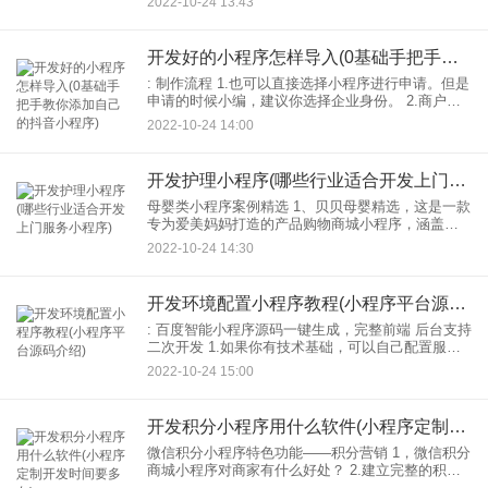
2022-10-24 13:43
是客户端(A
开发好的小程序怎样导入(0基础手把手教你添加自己的抖音小程序)
: 制作流程 1.也可以直接选择小程序进行申请。但是
申请的时候小编，建议你选择企业身份。 2.商户需
要办理小程序的id账号，然后需要填写姓名。这是以
2022-10-24 14:00
后很难改变的，一定要小心。此外，商家还需要
开发护理小程序(哪些行业适合开发上门服务小程序)
母婴类小程序案例精选 1、贝贝母婴精选，这是一款
专为爱美妈妈打造的产品购物商城小程序，涵盖每
日精选，拼团，限时特卖等特色其中拼团功能一直
2022-10-24 14:30
是电商小程序功能的明星。用户使用率高达60%，
月交易金额
开发环境配置小程序教程(小程序平台源码介绍)
: 百度智能小程序源码一键生成，完整前端 后台支持
二次开发 1.如果你有技术基础，可以自己配置服务
器环境，独立安装调试程序，请直接支付999元(我们
2022-10-24 15:00
的源码压缩包里有安装说明，技术好的可以理解)
开发积分小程序用什么软件(小程序定制开发时间要多久)
微信积分小程序特色功能——积分营销 1，微信积分
商城小程序对商家有什么好处？ 2.建立完整的积分
运营体系，方便快捷的积分管理系统； 3.加强用户