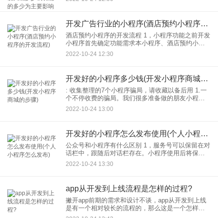
说商城类别小程序开发费用与当地薪资有关。这种
方法适合需
开发广告行业的小程序(酒店预约小程序的开发流程)
酒店预约小程序的开发流程 1，小程序功能之前开发
小程序首先确定功能需求本小程序、酒店预约小程
序需求功能主要包括：预订功能之前开发一定要根
2022-10-24 12:30
据我们酒店的实际情况整理确认功能。 2.小程序的
功能确
开发好的小程序多少钱(开发小程序商城的步骤)
: 收集整理的7个小程序骗局，请收藏以备后用 1.一
个不停收费的骗局。我们很多准备做的朋友小程序
开始问：做吧小程序多少钱？哪个价格。找到尽可
2022-10-24 13:00
能低的那个。这正好落入了一些无良服务商的圈
套。首先我给
开发好的小程序怎么发布使用(个人小程序怎么发布)
公众号和小程序有什么区别 1，服务号可以保留在对
话栏中，跟随后对话栏存在。小程序使用后将保留
在桌面上的快捷方式。 2.需300元/年申请服务号费
2022-10-24 13:30
用。如果单独申请企业小程序还需要300元/年费
app从开发到上线流程是怎样的过程?
撇开app前期的需求和设计不谈，app从开发到上线
是有一个相对较长的流程的，那么这是一个怎样的
过程呢？ app开发正式开始后，常规的开发方式通常