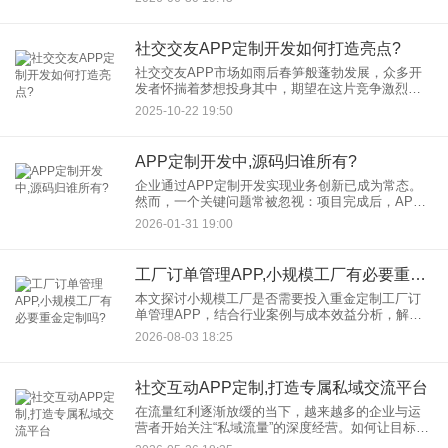
来就搞金融APP定制开发。 很多时候，定制
社交交友APP定制开发如何打造亮点?
社交交友APP市场如雨后春笋般蓬勃发展，众多开
发者怀揣着梦想投身其中，期望在这片竞争激烈的
蓝海中分得一杯羹。然而，要想在众多社交交友
2025-10-22 19:50
APP中脱颖而出，关键在于在开发过程中打造出独
特的亮点。那么，究竟该
APP定制开发中,源码归谁所有?
企业通过APP定制开发实现业务创新已成为常态。
然而，一个关键问题常被忽视：项目完成后，APP
的源码究竟归谁所有？ 这一问题不仅涉及法律权
2026-01-31 19:00
属，更直接关系到企业后续维护、升级的自主权，
甚至可能引发高额经济
工厂订单管理APP,小规模工厂有必要重金定制吗?
本文探讨小规模工厂是否需要投入重金定制工厂订
单管理APP，结合行业案例与成本效益分析，解析
订单管理APP定制的适用场景、核心价值及轻量化
2026-08-03 18:25
替代方案，助力企业科学决策。在文中，我们列举
了多个不同规模、不同
社交互动APP定制,打造专属私域交流平台
在流量红利逐渐放缓的当下，越来越多的企业与运
营者开始关注“私域流量”的深度经营。如何让目标用
户在一个自主、可控、高粘性的环境中互动，已成