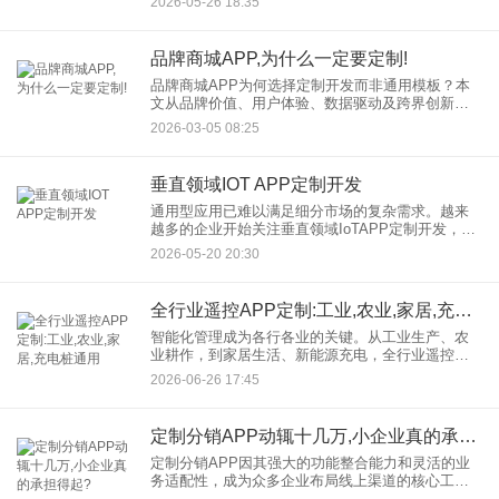
2026-05-26 18:35
为品牌增长的关键。而实现这一目标的理想途径，
便是进行社交互动AP
品牌商城APP,为什么一定要定制!
品牌商城APP为何选择定制开发而非通用模板？本
文从品牌价值、用户体验、数据驱动及跨界创新四
大维度，揭秘定制化如何助力品牌在激烈竞争中突
2026-03-05 08:25
围，打造不可复制的护城河。 一、品牌价值：从“
垂直领域IOT APP定制开发
通用型应用已难以满足细分市场的复杂需求。越来
越多的企业开始关注垂直领域IoTAPP定制开发，希
望通过针对性的移动端解决方案，将硬件、数据与
2026-05-20 20:30
业务流程深度融合。本文将围绕IoT APP定制开发的
实际应用、
全行业遥控APP定制:工业,农业,家居,充电桩通用
智能化管理成为各行各业的关键。从工业生产、农
业耕作，到家居生活、新能源充电，全行业遥控
APP定制服务正凭借独特优势，引领智能化管理革
2026-06-26 17:45
命。本文将详细解析全行业遥控APP定制服务，探
讨其在不同领域的应用与
定制分销APP动辄十几万,小企业真的承担得起?
定制分销APP因其强大的功能整合能力和灵活的业
务适配性，成为众多企业布局线上渠道的核心工
具。然而，传统开发模式下动辄十几万甚至更高的