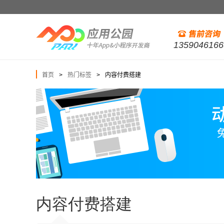
1359046166
首页
热门标签
内容付费搭建
>
>
内容付费搭建