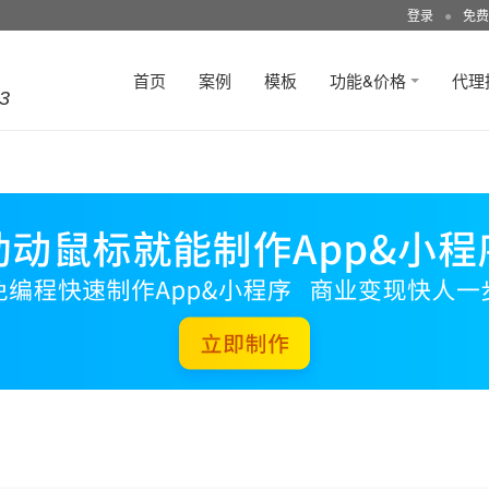
登录
●
免费
首页
案例
模板
功能&价格
代理
3