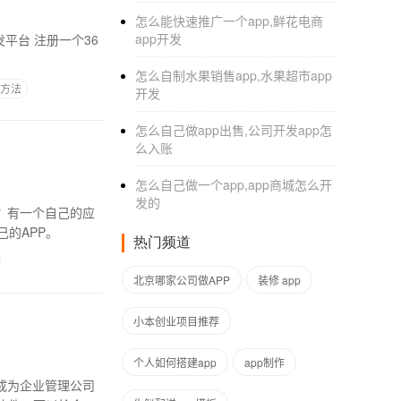
怎么能快速推广一个app,鲜花电商
app开发
怎么自制水果销售app,水果超市app
的方法
开发
怎么自己做app出售,公司开发app怎
么入账
怎么自己做一个app,app商城怎么开
发的
？有一个自己的应
的APP。
热门频道
北京哪家公司做APP
装修 app
小本创业项目推荐
个人如何搭建app
app制作
成为企业管理公司