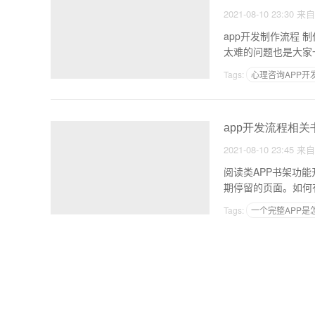
2021-08-10 23:30
来
app开发制作流程 
太难的问题也是大家
Tags:
心理咨询APP开
贵阳APP定制
app开发流程相关
2021-08-10 23:45
来
阅读类APP书架功
期停留的页面。如何
Tags:
一个完整APP是
上海软件开发公司有哪