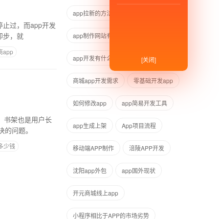
app拉新的方法
app地推多少一单
止过，而app开发
却步，就
app制作网站有哪些
app
app开发有什么工具
[关闭]
商城app开发需求
零基础开发app
如何修改app
app简易开发工具
。书架也是用户长
app生成上架
App项目流程
决的问题。
多少钱
移动端APP制作
涪陵APP开发
沈阳app外包
app国外现状
开元商城线上app
小程序相比于APP的市场劣势