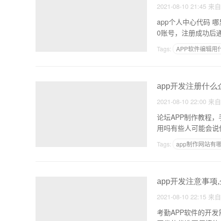
2021-08-10 21:45
来
app个人中心代码 哪里有app
Tags:
APP软件编辑用
app地推多少一单
app开发注册什么
2021-08-10 22:00
来
论坛APP制作教程
用吗有些人可能会说
Tags:
app制作网站有
app简易开发工具
app开发注意事项
2021-08-10 22:15
来
考勤APP软件的开