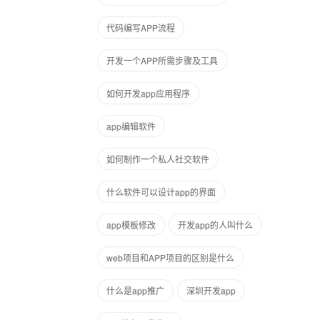
代码编写APP流程
开发一个APP所需步骤及工具
如何开发app应用程序
app编辑软件
如何制作一个私人社交软件
什么软件可以设计app的界面
app模板修改
开发app的人叫什么
web项目和APP项目的区别是什么
什么是app推广
深圳开发app