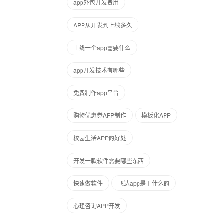
app外包开发费用
APP从开发到上线多久
上线一个app需要什么
app开发技术有哪些
免费制作app平台
购物优惠券APP制作
模板化APP
校园生活APP的好处
开发一款软件需要哪些东西
快速做软件
飞达app是干什么的
心理咨询APP开发