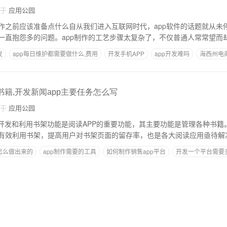
自于
应用公园
制作之前应该准备点什么自从我们进入互联网时代，app软件的话题就从未停
一直抱怨多的问题。app制作的工艺步骤太复杂了，不仅普通人常常望而
发
app每日维护都需要做什么,费用
开发手机APP
app开发难吗
海西州电商
书籍,开发新闻app主要任务怎么写
自于
应用公园
能开发和利用书架功能是阅读APP的重要功能，其主要功能是管理各种书籍
有效利用书架，提高用户对书架页面的留存率，也是各大阅读应用亟待解
怎么做出来的
app制作需要的工具
如何制作销售app平台
开发一个平台需要
些
简单做安卓开发的软件