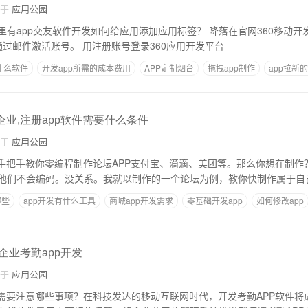
自于
应用公园
交友软件开发如何给应用添加应用标签？ 降落在官网360移动开发平台 注册一个36
0账号，注册成功后通过邮件激活账号。 用注册账号登录360应用开发平台
什么软件
开发app所需的成本费用
APP定制烟台
拖拽app制作
app拉新
企业,注册app软件需要什么条件
自于
应用公园
，手把手教你零编程制作论坛APP支付宝、滴滴、美团等。那么你想在制作
他们不会编码。没关系。我就以制作的一个论坛为例，教你快制作属于自己
哪些
app开发有什么工具
商城app开发需求
零基础开发app
如何修改app
,企业考勤app开发
自于
应用公园
发需要注意哪些事项？在科技发达的移动互联网时代，开发考勤APP软件将