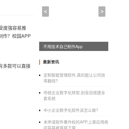
<
>
受度强容易推
制作？校园APP
躺赚神器，淘宝客系统全新上线
最新资讯
有多款可以直接
定制智能管理软件,真的能让公司效
率翻倍?
传统企业数字化转型,别盲目搭建全
套系统
中小企业数字化软件该怎么做?
未申请软件著作权的APP,上架应用商
店容易被直接下架