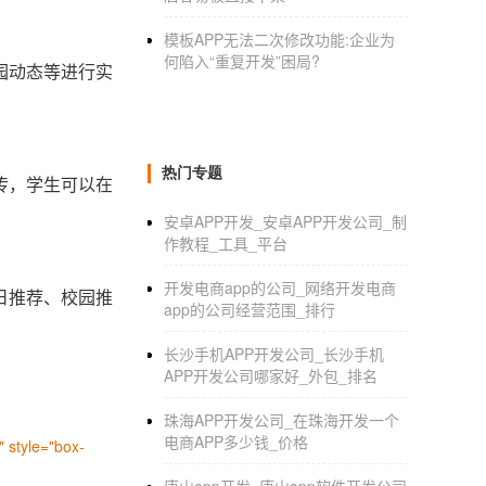
模板APP无法二次修改功能:企业为
何陷入“重复开发”困局?
园动态等进行实
热门专题
传，学生可以在
安卓APP开发_安卓APP开发公司_制
作教程_工具_平台
开发电商app的公司_网络开发电商
日推荐、校园推
app的公司经营范围_排行
长沙手机APP开发公司_长沙手机
APP开发公司哪家好_外包_排名
珠海APP开发公司_在珠海开发一个
电商APP多少钱_价格
 style="box-