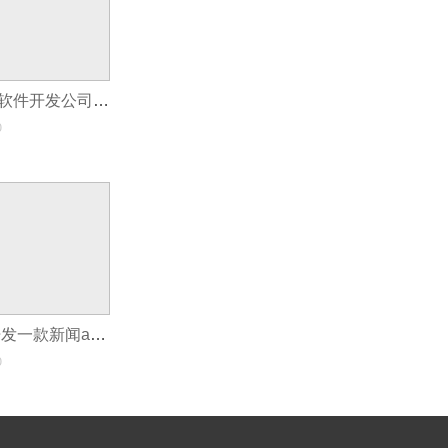
专业做杭州APP软件开发公司都有哪些
0
APP软件外包 开发一款新闻app就必须要经历什么流程
0