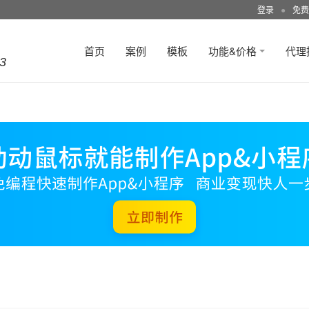
登录
●
免费
首页
案例
模板
功能&价格
代理
3