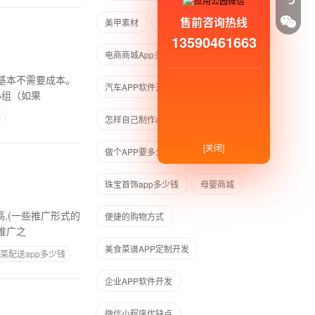
售前咨询热线
美甲素材
智慧家
13590461663
电商商城App多少钱
，基本不需要成本。
汽车APP软件开发
小组（如果
荐
怎样自己制作app软件
[关闭]
做个APP要多少钱
在家就能创业
珠宝首饰app多少钱
母婴商城
,(一些推广形式的
便捷的购物方式
推广之
美食菜谱APP定制开发
菜配送app多少钱
企业APP软件开发
微信小程序优缺点