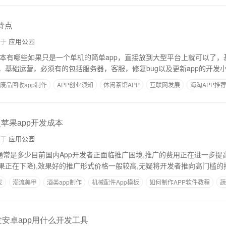
特点
自于
应用公园
护成本有哪些如果只是一个单机的简单app，直接放到大型平台上就可以了
，基础运营，必须有的包括服务器，客服，修复bug以及更新app的开发
废品回收app制作
APP创业须知
休闲茶馆APP
互联网发展
海淘APP推
_苹果app开发成本
自于
应用公园
通常是多少目前国内App开发者正面临推广困境,推广的费用正在进一步提高
果正在下降),效果好的推广形式价格一般较高,无疑将开发者推向高门槛的
发
潮流美甲
酒类app制作
机械配件App模板
如何制作APP软件教程
蔬
发安卓app用什么开发工具