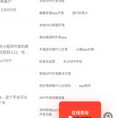
理和客户
手机APP开发流程
互联网经营
健康食谱App开发
旅行的意义
本地O2O商城开发
类似美团的外卖app
检小程序开发的商
乡镇适合做什么生意
心理app价格
松找到入口，也能
pp的软件
标准化运营
长沙APP外包
家政APP开发解决方案
现在电商做什么比较好
app制作
平台，这个平台可以
APP开发前期准备
个平
深圳商城app定制公司、购物商城APP
在线咨询
开发功能