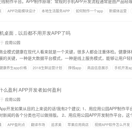
P在线制作平台。APP制作原理：常规的手机APP开发流程通常是由产品经
点
APP功能模块设计
本地生活服务APP
如何制作一个app
新媒体运营
机桌面，以后都不用开发APP了吗
自于
应用公园
商业模式健康在现代人看来就是一个关键，很多人都会注重体检。健康体
展的关键，一种是大数据平台模式，一种是线上服务模式，能够让用户轻
健康养生app价格
2018生鲜运营计划
挣钱app
商品信息展示
手机开发a
什么盈利 APP开发者如何盈利
自于
应用公园
pp开发如果从目的上来说的话!我有2个建议; 1、用应用公园APP制作
，对新闻的各个分类也可以做排版。 2、用应用公园APP开发制作平台，这
钱
APP盈利点
翻译市场
追求美
苹果应用商店
视频APP软件怎么开发