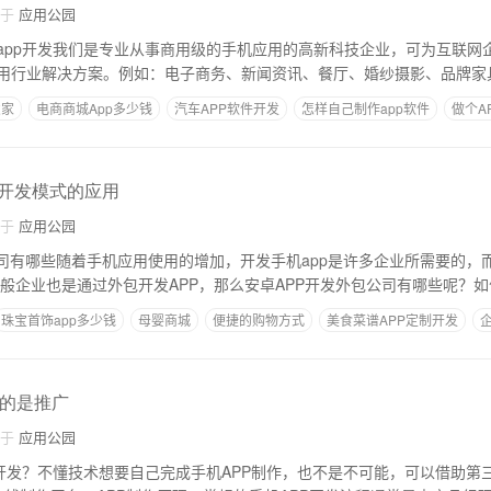
自于
应用公园
注于app开发我们是专业从事商用级的手机应用的高新科技企业，可为互联网
用行业解决方案。例如：电子商务、新闻资讯、餐厅、婚纱摄影、品牌家
慧家
电商商城App多少钱
汽车APP软件开发
怎样自己制作app软件
做个A
pp开发模式的应用
自于
应用公园
公司有哪些随着手机应用使用的增加，开发手机app是许多企业所需要的，而
一般企业也是通过外包开发APP，那么安卓APP开发外包公司有哪些呢？
珠宝首饰app多少钱
母婴商城
便捷的购物方式
美食菜谱APP定制开发
要的是推广
自于
应用公园
p开发？不懂技术想要自己完成手机APP制作，也不是不可能，可以借助第