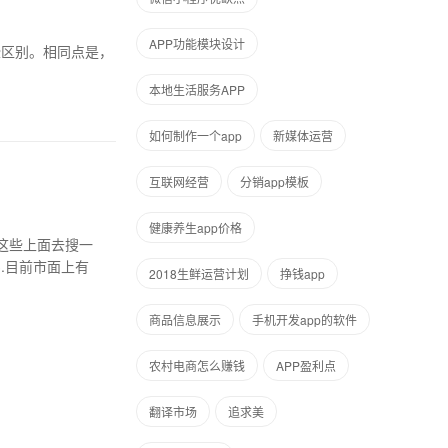
APP功能模块设计
一些区别。相同点是，
本地生活服务APP
如何制作一个app
新媒体运营
互联网经营
分销app模板
健康养生app价格
这些上面去搜一
.目前市面上有
2018生鲜运营计划
挣钱app
商品信息展示
手机开发app的软件
农村电商怎么赚钱
APP盈利点
翻译市场
追求美