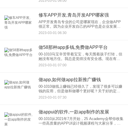
2023-03-01 06:00
经过去，互联网的价值已经进入工业互联网时代。
在工业
修车APP开发,青岛开发APP哪家强
APP开发青岛专业的公司是哪家现在，企业做APP
很正常。因为企业开发自己的APP也是企业发展的
需要。当然，保证app开发质量的关键是选择开发优
2023-03-01 06:30
秀的app开发公司那么app开发和青岛的专业是公
司，哪一个
做58那种app多钱,免费做APP平台
00-1010马宝辛苦带着宝宝，每天围着孩子打转，但
她没有地方住。我总是觉得没有安全感。现在有很
多正规免费的赚钱应用，不缺0投资的安全平台。你
2023-03-01 07:00
可以在呆在家里看孩子的时候做。平台必须是正规
的。有各种各样
做app,如何做app拉新推广赚钱
00-1010做线上赚钱已经很久了，发现了很多可以赚
钱的应用，但是做和做哪个更好呢？关于好的定
义，我是这样理解的。我能赚的多，取款速度和金
2023-03-01 07:30
额也快。重要的是我不需要担心自己。然而，对于
不同的人来说，能赚
做appui的软件,一款app制作的发展
00-1010从2021年7月开始，25 Academy会帮你收集
一些高质量的APPUI设计视频课程与大家分享，让
你快速学习到一些有用的APPICON设计技巧和UI设