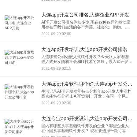
多。 嵌入式技术无处不在，从mp3、语言复读机和
PDA，到家庭
大连app开发公司排名,大连企业APP开发
APP开发公司排名你知多少 现在各种各样的移动应
用存在于我们生活的各个角落。社会化、购物、餐
饮和需求将导致供给。开发和公司的各种应用在市
2021-09-29 02:00
场上如雨后春笋般涌现。作为一个互联网企业，它
是否在定制有自己的应
大连app开发培训,大连app开发公司排名
大连哪些公司做嵌入式软件开发？今天跟大家聊聊
嵌入式开发随着社会和IT技术的发展，嵌入式开发的
应用越来越广泛，但是目前这个领域的人才并不
2021-09-29 02:15
多。 嵌入式技术无处不在，从mp3、语言复读机和
PDA，到家庭
大连app开发软件哪个好,大连app开发公司排名
生活记录APP开发功能特点分析年app开发人生活档
案功能特征分析 1.APP定制，开发：在同一个风的
时代，APP开发定制的产品是不是适合所有人使用
2021-09-29 02:30
的好产品？莫莫。所以并不是说开发，定制公司的
APP
大连专业app开发设计,大连app开发公司排名
国内有哪些从事基础软件开发的企业？哪些企业人
在中国从事基础软件开发？ 现在要选择一款可靠的
软件，开发公司并不容易，不仅要对比规划和实