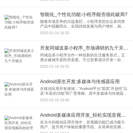
愈发严重，创新成为了这个领域内稀缺而珍贵的资
源。 同
智能化_个性化功能:小程序能否借此破局?
随着市场竞争的日益激烈，小程序若想在众多同类
产品中脱颖而出，实现持续发展与用户增长，就需
寻找新的突破口。智能化以及个性化功能，或许正
2025-01-16 18:20
可谓打开这一局面的关键钥匙。 一.智能化功能：提
升用
开发同城送菜小程序_市场调研的九个关键点
同城送菜小程序当作一种创新的生活服务形式，正
逐步被城市居民所喜爱。不过若要成功开发一款受
大众欢迎的同城送菜小程序，深入的市场调研起着
2025-01-16 18:55
极为重要的作用。以下是九个关键的市场调研要
点，意在助力开发者更优地洞
Android原生开发:多媒体与传感器应用
在移动应用开发领域，“Android平台”因其“开放性”以
及“丰富的功能”而广受青睐。其中多媒体与传感器应
用”是Android开发中极为重要的部分。本文将会深入
2025-01-16 19:40
地探讨Android原生开发里“多媒体与
Android多媒体应用开发_轻松实现音视频高效处理
在当今的移动应用市场中，音视频功能已成为吸引
用户、提升用户体验的重要手段。从简单的音频播
放到复杂的实时音视频通话，Android多媒体应用开