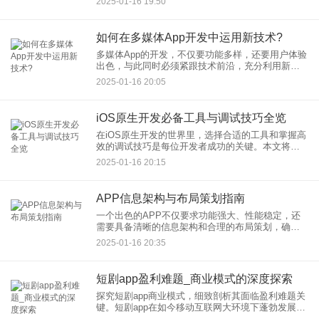
2025-01-16 19:50
发提供了丰富的工具和API，让开发者能够轻松实现
音视频的高效
如何在多媒体App开发中运用新技术?
多媒体App的开发，不仅要功能多样，还要用户体验
出色，与此同时必须紧跟技术前沿，充分利用新技
术来保持市场竞争力。本文将探讨在多媒体App开发
2025-01-16 20:05
过程中，如何运用新技术，以此提升应用性能、优
化用户体验，并加
iOS原生开发必备工具与调试技巧全览
在iOS原生开发的世界里，选择合适的工具和掌握高
效的调试技巧是每位开发者成功的关键。本文将全
面介绍iOS原生开发中的必备工具及其调试技巧，旨
2025-01-16 20:15
在帮助开发者提高开发效率，优化代码质量。 一
APP信息架构与布局策划指南
一个出色的APP不仅要求功能强大、性能稳定，还
需要具备清晰的信息架构和合理的布局策划，确保
用户能够轻松获取信息并高效完成任务。以下是从
2025-01-16 20:35
信息架构和布局策划两方面为开发者提供的全面指
南，旨在帮助打造卓越用
短剧app盈利难题_商业模式的深度探索
探究短剧app商业模式，细致剖析其面临盈利难题关
键。短剧app在如今移动互联网大环境下蓬勃发展，
人们通过浏览短剧片段达成碎片化娱乐需求。不过