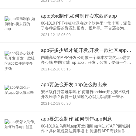
2021-12-18 04:45
作为纪念，还解决了物理教师光学作图的一个难
题。
app演示制作,如何制作卖东西的app
00-1010 PPT模板收录在这个软件里非常丰富，涵盖
了各种需要的资源如图表、图片等。平台还会为你
提供一些非常实用的PPT制作技巧，可以给你详细
2021-12-18 05:00
讲解。让大家在制作PPT的每一个环节都能更轻松
的完成，
app要多少钱才能开发,开发一款社区app软件需要多少钱
内地高级的APP开发公司做一个基本功能的app需要
多少钱 中国大陆Top app，开发，公司，要做一个有
基本功能的app，大概需要多少钱？客户找蒙特企业
2021-12-18 05:15
app开发公司，咨询多的是开发基本功能app需
app要怎么开发,app怎么做出来
安卓软件开发难学吗 如何进行andriod开发安卓软件
开发难学？保持一颗温暖的心就足以战胜一些不可
抗拒的因素。安德里奥德开发对编写程序的热情应
2021-12-18 05:30
该一直保持下去，这样才能不断前进，向安德里奥
德学习。
app要怎么制作,如何制作app创意
00-1010义乌商城app开发招商 如何进行APP商城制
作？具体流程及注意事项 如何进行APP商城制作？
具体流程及注意事项1。分析阶段：不同的市场代表