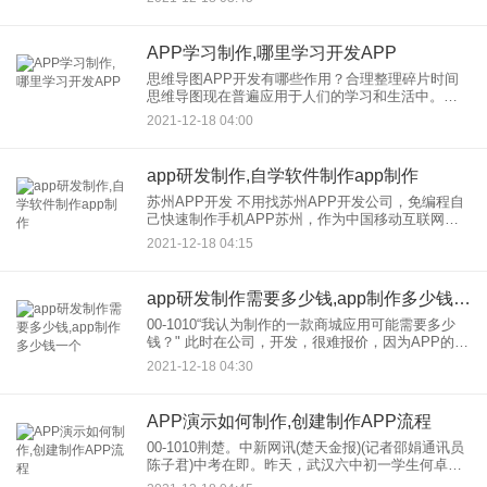
后学到自己想学的东西。嘻哈学习应用1的开发特
色。完善
APP学习制作,哪里学习开发APP
思维导图APP开发有哪些作用？合理整理碎片时间
思维导图现在普遍应用于人们的学习和生活中。通
过思维导图制作，你可以帮助自己更好地理清思
2021-12-18 04:00
路，加深对事物的记忆。在线阅读思维导图可以说
是学生的好帮手。 思
app研发制作,自学软件制作app制作
苏州APP开发 不用找苏州APP开发公司，免编程自
己快速制作手机APP苏州，作为中国移动互联网发
展的重点城市，越来越多的中小企业加入了移动互
2021-12-18 04:15
联网市场。 传统app开发通常在公司，外包为开发，
进行，
app研发制作需要多少钱,app制作多少钱一个
00-1010“我认为制作的一款商城应用可能需要多少
钱？" 此时在公司，开发，很难报价，因为APP的功
能差异太大，研发；不同功能的成本就更不一样
2021-12-18 04:30
了。而且，一个APP的开发需要太多的功能，比如
安卓A
APP演示如何制作,创建制作APP流程
00-1010荆楚。中新网讯(楚天金报)(记者邵娟通讯员
陈子君)中考在即。昨天，武汉六中初一学生何卓然
向母校赠送了自己发明的“光学实验演示软件”，不仅