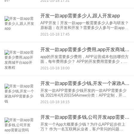
2021-10-18 17:31
节。 对于自身没有技术
开发一款app需要多少人,跟人开发app
APP开发丨开发一款app一般需要多少人参与研发？
原标题：在开发和开发？需要多少人参与一款app的
研发 目前APP软件的研发通常需要多个角色的参
2021-10-18 17:45
与，包括产品经理、策划、UI设计、架构师、项目
经理、
开发一款app需要多少费用,app开发商城平台app开发教程
app的开发需要多少费用，APP运营成本包括哪些方
面，每年费用多少？ APP的开发费用需要多少，
APP运营成本包括哪些方面，费用每年多少？ 关于
2021-10-18 18:00
一款应用，开发费用多少钱？价格的计算方法如
下：
开发一款app需要多少钱,开发一个家政APP需要多少钱
开发一款APP需要多少钱开发的一款APP需要多少
钱 2021年4月20日54Aimee分类：APP定制，开发
开发的APP需要多少钱？吗我们经常听说顾客到了
2021-10-18 18:15
就来部门。你想让多少钱做一个开
开发一款app需要多钱,公司开发app需要运营吗
开发一个App大概要多少钱？为什么APP起步价上
万？ 作为一名互联网从业者，客户常问的问题
是：“你需要多少钱做APP吗？”。作为一个做过完整