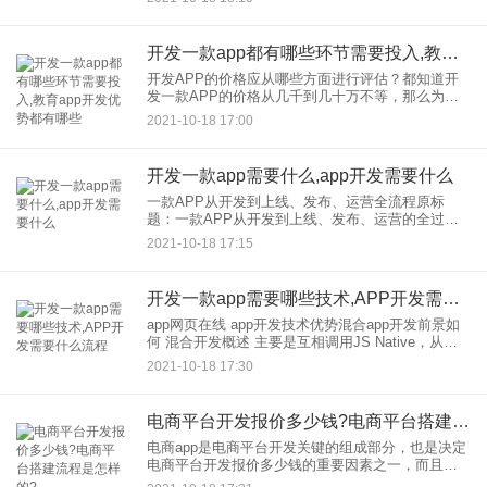
用小区中的实体店和互联网相结合的一种全新的模
式。这种模式以社交关系下
开发一款app都有哪些环节需要投入,教育app开发优势都有哪些
开发APP的价格应从哪些方面进行评估？都知道开
发一款APP的价格从几千到几十万不等，那么为什
么开发一款APP需要这么多钱呢？影响价格的因素
2021-10-18 17:00
有哪些？一般来说，开发APP产品，无论是个人还
是公司，价格，都
开发一款app需要什么,app开发需要什么
一款APP从开发到上线、发布、运营全流程原标
题：一款APP从开发到上线、发布、运营的全过程
一款来自开发的APP上线需要准备什么？APP开发
2021-10-18 17:15
上线的流程是怎样的？很多人不知道一个APP在制
作，的制作
开发一款app需要哪些技术,APP开发需要什么流程
app网页在线 app开发技术优势混合app开发前景如
何 混合开发概述 主要是互相调用JS Native，从开
发层面实现“一个开发，多个操作”的机制，从而成为
2021-10-18 17:30
真正的跨平台开发 影响
电商平台开发报价多少钱?电商平台搭建流程是怎样的?
电商app是电商平台开发关键的组成部分，也是决定
电商平台开发报价多少钱的重要因素之一，而且电
商app开发流程也是电商平台搭建流程不可或缺的环