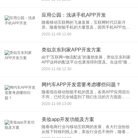
码一码的敲出来搭建而成啦，难不成还能生出来
哦？基于很多身边的朋友
应用公园：浅谈手机APP开发
随着移动互联网的飞速发展，互联网时代日新月
异。随着智能手机的大量普及，因而手机APP也大
量充斥着我们的生活，打开手机就是各种各样的
2020-11-08 12:00
APP，所以越来越多的人对这一方面就有一定的需
求，有需求的地方就有市场
类似京东到家APP开发方案
由于“互联网+物流配送”的蓬勃发展，类似京东到家
APP这样的配送平台也逐渐得到普及。在这些“微物
流”配送平台的作用下，拉进来消费者和商品之间的
2020-11-08 12:30
距离，消费者只要通过手机APP就可以在半小时内
拿到自己购买
网约车APP开发需要考虑哪些问题？
随着现在移动智能手机的普及，各类APP应用层出
不穷，已经完全铺盖到了我们生活的方方面面，那
交通方面也是一样，现在生活节奏过快，导致很多
2020-11-08 13:00
人越来越追求便捷出行的方式，那为了使人们出行
更加的便利，轻松自如的
美妆app开发功能及方案
随着电商行业与移动互联网的发展，各大行业纷纷
从线下转移到线上来，美妆行业也不例外，随着人
们生活和消费水平的提高，对美妆这方面的追求也