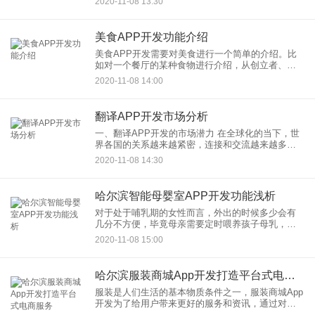
2020-11-08 13:30
越来越高，需求也越来越广，所以在人们习惯网购
的时候，美妆APP开发需
美食APP开发功能介绍
美食APP开发需要对美食进行一个简单的介绍。比
如对一个餐厅的某种食物进行介绍，从创立者、创
立历史故事、创意来源、餐厅设计理念、餐厅服务
2020-11-08 14:00
理念等进行详细的介绍，了解餐厅的文化，让到餐
厅就餐的客人感受餐厅的
翻译APP开发市场分析
一、翻译APP开发的市场潜力 在全球化的当下，世
界各国的关系越来越紧密，连接和交流越来越多。
在与世界各国人群工作交流中必不可少的是专业翻
2020-11-08 14:30
译。然而请专业翻译的人力成本较高，而且在一些
非工作场景请翻译不太
哈尔滨智能母婴室APP开发功能浅析
对于处于哺乳期的女性而言，外出的时候多少会有
几分不方便，毕竟母亲需要定时喂养孩子母乳，寻
找母婴室就成为了她们的日常所需，而智能母婴室
2020-11-08 15:00
APP开发能够让用户在短时间内找到母婴室，从而
完成母乳喂养，并且智能
哈尔滨服装商城App开发打造平台式电商服务
服装是人们生活的基本物质条件之一，服装商城App
开发为了给用户带来更好的服务和资讯，通过对平
台的打造，服装商城的打造，让用户在服装上的消