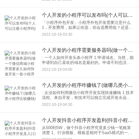
统，还需要分销，活动类和其他类功能，那么开发
费用自然会高一些。
个人开发的小程序可以发布吗(个人可以注册小程序吗)
「小程序外包开发」小程序外包开发需要注意什么
1，开发费用，如果让你选，你会选费用低？还是选
择费用高？相信很多人都会选择费用低，谁不想用
2022-10-19 03:30
最少的钱做最多的事，但是你觉得可能吗？说付出
就有收获，付出
个人开发的小程序需要服务器吗(做一个微信商城小程序需要多久如何快速开发一套小程序商城)
: 一个人如何开发头条小程序 1.申请域名。当然，能
申请到自己喜欢的域名是最好的。申请不到也没关
系。如果单纯是小程序服务器域名解析没有效果，
2022-10-19 04:00
需要申请域名后再备案。 2.服务电话开发。有基础
就
个人开发的小程序咋赚钱了(做哪几类小程序比较赚钱)
: 企业如何利用微信小程序开发实现快速赚钱 1.技术
流程。来自开发，有技术可以独立完成开发永远不
会被淘汰。比如河南猎狐微信小程序开发平台，他
2022-10-19 04:30
们通过第一次购买： 2.盗版流，那么上面的例子说
了
个人开发抖音小程序开发盈利(抖音小程序开发及入口)
从500到5W，做个抖音小程序究竟多少钱一笔账算
清楚 1、行业模板、模板是相对于SaaS模式的一个
概念，是指开发平台、为特定行业量身定制的开发