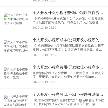
2022-10-19 05:00
完整解决方案：00小程序模板最大的优势就是连0技
术都
个人开发什么小程序赚钱(小程序制作流程及费用)
: 头条小程序开发方式如下 1.个人开发。你要知道这
个开发技术的写法代码。想做全职个人开发或者兴
趣开发都可以，前提是学好010-3104。 2.其实和
2022-10-19 05:30
APP原理是一样的。送给别人开发。当然，
个人开发小程序成本(公司开发小程序的方式有哪几种)
: 怎么选择微信小程序制作团队哪家比较靠谱 1.想不
被骗，总结以下几点： 2.让客户觉得很划算。众所
周知，任何产品和服务都有一定的成本底线，没有
2022-10-19 06:00
人企业会在明知赔钱的情况下抢着拿下这笔生意，
而
个人开发小程序费用(开发微信小程序多少费用)
开发微信小程序多少费用 1，开发复杂度，开发复杂
度主要根据功能确定。如果你想要一个简单的功
能，那么开发费用。但是如果你想建一个商城系
2022-10-19 06:30
统，还需要分销，活动类和其他类功能，那么开发
费用自然会高一些。
个人开发小程序可以玩么(小程序可以做淘客吗微信小程序制作淘宝客分)
: 微信小程序对接淘宝客的方法 1.报名申请电话小程
序。目前小程序只对企业及部分相关单位开放。个
人暂时无法申请小程序。然后选择小程序。 2.填写