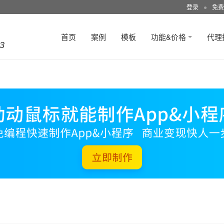
登录
●
免费
首页
案例
模板
功能&价格
代理
3