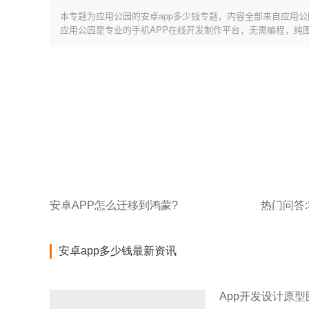
本专题为应用公园的安卓app多少钱专题，内容全部来自应用公
应用公园是专业的手机APP在线开发制作平台，无需编程，纯
安卓APP怎么迁移到鸿蒙?
热门问答:
安卓app多少钱最新资讯
App开发设计原