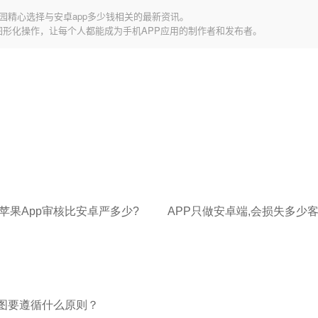
园精心选择与安卓app多少钱相关的最新资讯。
图形化操作，让每个人都能成为手机APP应用的制作者和发布者。
苹果App审核比安卓严多少?
APP只做安卓端,会损失多少客
型图要遵循什么原则？