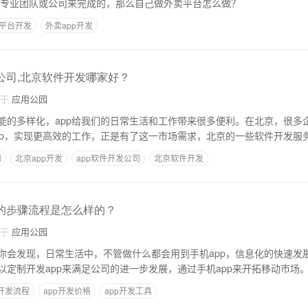
个专业团队或公司来完成的，那么自己做外卖平台怎么做？
平台开发
外卖app开发
发公司,北京软件开发哪家好？
自于
应用公园
能的多样化，app给我们的日常生活和工作带来很多便利。在北京，很多
pp，实现更高效的工作，正是有了这一市场需求，北京的一些软件开发服
司
北京app开发
app软件开发公司
北京软件开发
p的步骤流程是怎么样的？
自于
应用公园
你会发现，日常生活中，不管做什么都会用到手机app，信息化的快速发展
以定制开发app来满足公司的进一步发展，通过手机app来开拓移动市场
p开发流程
app开发价格
app开发工具