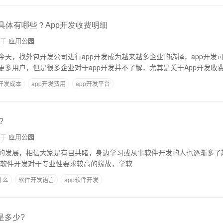
具体有哪些？App开发收费明细
自于
应用公园
今天，找外包开发公司进行app开发成为越来越多企业的选择，app开发
更多用户，但是很多企业对于app开发并不了解，尤其是关于App开发收
p开发成本
app开发费用
app开发平台
?
自于
应用公园
的发展，相信大家是有目共睹，身边学习或从事软件开发的人也逐渐多了
难不难呢？ 基于软件开发对于专业性要求较高的缘故，学软
什么
软件开发语言
app软件开发
是多少?