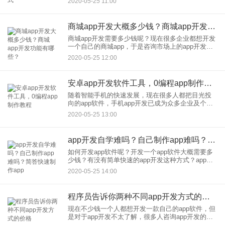
2020-05-25 11:00
展，目前淘宝双11活动90%的成交都来自于手机
app，电商app成
商城app开发大概多少钱？商城app开发功能有哪些？
商城app开发需要多少钱呢？现在很多企业都想开发
一个自己的商城app，于是咨询市场上的app开发公
司成本价格问题。每到这个时候，app开发公司都很
2020-05-25 12:00
难报价，因为app软件并没有一个固定的价格，不同
的ap
安卓app开发软件工具，0编程app制作教程
随着智能手机的快速发展，现在很多人都把目光投
向的app软件，手机app开发已成为众多企业及个人
创业者的需求。但是因为app开发具有较高的技术门
2020-05-25 13:00
槛，很多人对app开发并不了解。那么安卓app开发
需要多少
app开发自学难吗？自己制作app难吗？简答快速制作app
如何开发app软件呢？开发一个app软件大概需要多
少钱？有没有简单快速的app开发这种方式？app开
发自学难吗？需要掌握哪些内容？提到手机app开发
2020-05-25 14:00
很多人，为数不多想法就是需要专业的开发人员才
能完成。
程序员告诉你两种不同app开发方式的价格
现在不少钱一个人都想开发一款自己的app软件，但
是对于app开发不太了解，很多人咨询app开发的价
格问题。首先需要表明的是，app开发并没有一个固