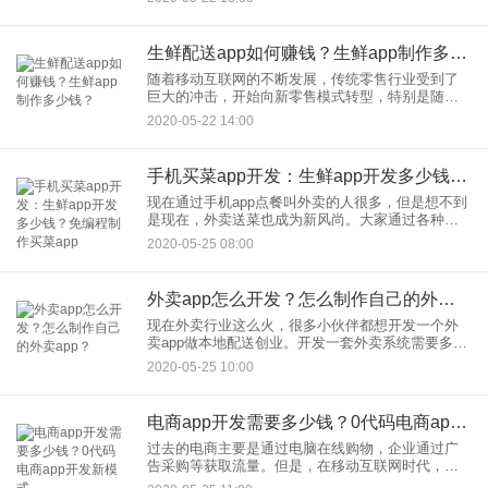
问，为什么要开发这样一个app？app给什么样的人
使用？ap
生鲜配送app如何赚钱？生鲜app制作多少钱？
随着移动互联网的不断发展，传统零售行业受到了
巨大的冲击，开始向新零售模式转型，特别是随着
盒马鲜生、美团买菜、京东到家、苏宁小店等移动
2020-05-22 14:00
互联网巨头杀入新零售行业，生鲜行业迎来巨变，
大大小小的生鲜配送app
手机买菜app开发：生鲜app开发多少钱？免编程制作买菜app
现在通过手机app点餐叫外卖的人很多，但是想不到
是现在，外卖送菜也成为新风尚。大家通过各种买
菜app软件在家就能购买生鲜水果产品，之后有外卖
2020-05-25 08:00
小哥送货上门。特别是进入2020年之后，在很多城
市的菜市场超
外卖app怎么开发？怎么制作自己的外卖app？
现在外卖行业这么火，很多小伙伴都想开发一个外
卖app做本地配送创业。开发一套外卖系统需要多少
钱呢？外卖app开发需要哪些功能？怎么制作自己的
2020-05-25 10:00
外卖app？一套完整的外卖app系统通常包括用户
端、商家端、
电商app开发需要多少钱？0代码电商app开发新模式
过去的电商主要是通过电脑在线购物，企业通过广
告采购等获取流量。但是，在移动互联网时代，大
家拿起手机就能快速购物了，各种电商app快速发