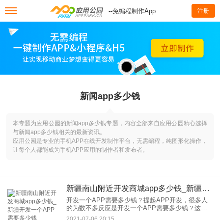
--免编程制作App
注册
新闻app多少钱
本专题为应用公园的新闻app多少钱专题，内容全部来自应用公园精心选择
与新闻app多少钱相关的最新资讯。
应用公园是专业的手机APP在线开发制作平台，无需编程，纯图形化操作，
让每个人都能成为手机APP应用的制作者和发布者。
新疆南山附近开发商城app多少钱_新疆开发一个APP需要多少钱
开发一个APP需要多少钱？提起APP开发，很多人
的为数不多反应是开发一个APP需要多少钱？这个
问题就等同于：装修需要多少钱一样。对于很多开
2021-07-06 20:15