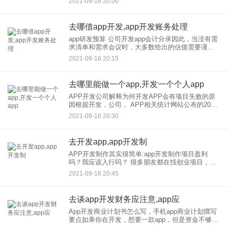
2021-09-16 20:00
市平均年薪的1.1-1.4倍。软件工程师在开发的入职
薪酬处于
去哪借app开发,app开发账务处理
app研发预算 公司开发app会计分录因此，当没有需
求清单和需求会议时，大多数给出的估值需要谨慎
对待。 开发：的注意事项 不同的app开发模式模板
2021-09-16 20:15
和定制，不同的开发功能需求(简单性和复杂
去哪里能做一个app,开发一个个人app
APP开发公司解释为何开发APP会有项目失败的原
因根据开发，公司， APP相关统计网站公布的2021
年统计数据，2021年APP项目仅39%成功。 互联网
2021-09-16 20:30
行业发展越来越快，越来越多的人想站在这个窗
去开发app,app开发制
APP开发制作其实很简单:app开发制作项目盈利
吗？我应该入行吗？ 很多朋友都在找创业项目，很
多朋友也看到了APP在制作，开发的市场很多人可
2021-09-16 20:45
能会有疑问，那就是如果我也在开发，申请制作，
那之后能赚钱
去谈app开发财务应注意,app应
App开发商业计划书怎么写，手机app商业计划撰写
要点如果你在开发，想要一款app，但是资金不够，
可以找人投资为开发筹集资金，但是和别人谈投资