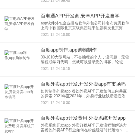
2021-12-24 09:45
许多网页软件，其中一些适合入门级或硕士级。你
不必用同样的。只需选择
百电通APP开发商,安卓APP开发自学
app软件外包企业排名软件外包公司排名布劳恩软件
上海中软国际北京东软集团沈阳伯颜科技北京海辉
软件大连百威科技上海浙江大学网新杭州奥博田杰
2021-12-24 10:00
北京Inspur济南软通动力北京福瑞博德深圳信必优北
京会展科技深
百度app制作,app购物制作
00-1010大型网站，不会编程的个人，没问题！无需
编程或学习代码，您就可以登录您的博客、论坛和
注册帐户，然后基于自己的网站创建应用程序应用
2021-12-24 10:15
程序。创建过程中的每个过程都有提示，所以按照
步骤操作并不复杂
百度外卖app开发,开发外卖app有市场吗
如何制作外卖app 餐饮外卖APP开发如何走向共赢
的探索 2021年至2021年，外卖行业烧钱后遗症依然
明显，2021年以来仍处于不温不火的发展状态。去
2021-12-24 10:30
库存化再次让房地产行业陷入狂欢。毕竟吃饭生活
是
百度外卖app开发费用,外卖系统开发app
外卖系统开发app 外卖订餐APP开发流程和解决方
案餐饮外卖APP行业如何在粉丝经济时代落地？ 二
三线城市留在开发的范围还是很大的。官方称美