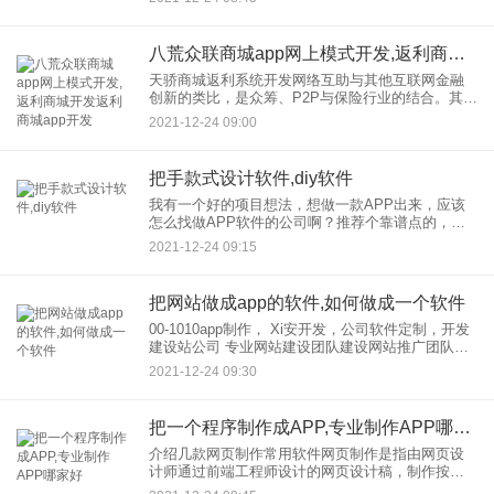
等。一款集付费出版、付费阅读和资讯出版于一体
的APP必不可少。如此
八荒众联商城app网上模式开发,返利商城开发返利商城app开发
天骄商城返利系统开发网络互助与其他互联网金融
创新的类比，是众筹、P2P与保险行业的结合。其基
本理念和运营模式完全一致，社会效益突出，可以
2021-12-24 09:00
作为商业保险制度的有效补充。然而，其更小更分
散的资本特征，以及不
把手款式设计软件,diy软件
我有一个好的项目想法，想做一款APP出来，应该
怎么找做APP软件的公司啊？推荐个靠谱点的，求
推荐..？如果我想做一个APP，如何找到公司作为
2021-12-24 09:15
APP软件？ 简单来说，价格一般在几千到十万元左
右，高端
把网站做成app的软件,如何做成一个软件
00-1010app制作， Xi安开发，公司软件定制，开发
建设站公司 专业网站建设团队建设网站推广团队建
设、团队推广是网站建设团队的核心工作。一方
2021-12-24 09:30
面，团队提升和优势互补；另一方面，还有由公
司，企业
把一个程序制作成APP,专业制作APP哪家好
介绍几款网页制作常用软件网页制作是指由网页设
计师通过前端工程师设计的网页设计稿，制作按照
W3C规范通过语言将其转换成网页格式。制作，有