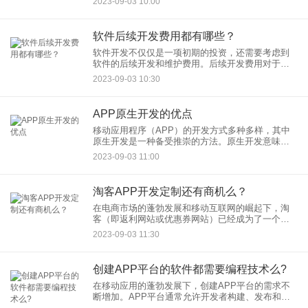
2023-09-03 10:00
常引起讨论。本文将探讨这一问题，分析专做APP
的公司是否可以顺利
软件后续开发费用都有哪些？
软件开发不仅仅是一项初期的投资，还需要考虑到
软件的后续开发和维护费用。后续开发费用对于确
保软件持续运行、满足用户需求以及跟踪技术演进
2023-09-03 10:30
至关重要。本文将探讨软件后续开发费用的主要方
面和组成部分。
APP原生开发的优点
移动应用程序（APP）的开发方式多种多样，其中
原生开发是一种备受推崇的方法。原生开发意味着
应用程序是专门为特定平台（如iOS或Android）编
2023-09-03 11:00
写的，充分利用了该平台的特性和性能。在这篇文
章中，我们将
淘客APP开发定制还有商机么？
在电商市场的蓬勃发展和移动互联网的崛起下，淘
客（即返利网站或优惠券网站）已经成为了一个备
受欢迎的在线赚钱方式。淘客通过向用户提供优惠
2023-09-03 11:30
券、折扣信息以及购物返利，为用户节省购物开
支，同时也能够从中获得佣金
创建APP平台的软件都需要编程技术么?
在移动应用的蓬勃发展下，创建APP平台的需求不
断增加。APP平台通常允许开发者构建、发布和管
理移动应用程序。然而，是否所有这些平台都需要