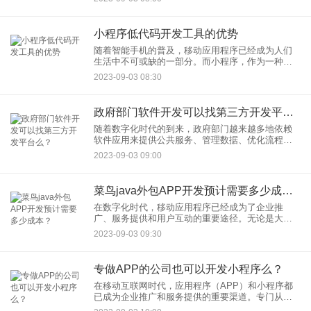
而出，吸引更多用户成为一项关键挑战。要做出亮
点，需要考虑以下几个
小程序低代码开发工具的优势
随着智能手机的普及，移动应用程序已经成为人们
生活中不可或缺的一部分。而小程序，作为一种轻
量级的应用，正在迅速崭露头角。为了满足不断增
2023-09-03 08:30
长的小程序需求，开发工具也在不断演进。其中，
小程序低代码开发工具正逐
政府部门软件开发可以找第三方开发平台么？
随着数字化时代的到来，政府部门越来越多地依赖
软件应用来提供公共服务、管理数据、优化流程
等。在政府软件开发领域，有一个重要的决策问
2023-09-03 09:00
题：是自行开发还是借助第三方开发平台？本文将
探讨政府部门软件开发是否可以
菜鸟java外包APP开发预计需要多少成本？
在数字化时代，移动应用程序已经成为了企业推
广、服务提供和用户互动的重要途径。无论是大型
企业还是初创公司，外包APP开发成为了一种常见
2023-09-03 09:30
的选择，特别是对于那些没有内部开发团队的公
司。如果你是一家菜鸟级别的
专做APP的公司也可以开发小程序么？
在移动互联网时代，应用程序（APP）和小程序都
已成为企业推广和服务提供的重要渠道。专门从事
APP开发的公司是否可以开发小程序？这个问题常