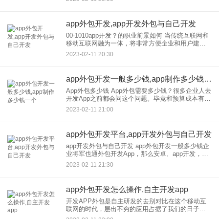
分为熟人社交和陌生社交，语音和app。开发
app外包开发,app开发外包与自己开发
00-1010app开发？的职业前景如何 当传统互联网和
移动互联网融为一体，将非常方便企业和用户建立
一个良性的闭环：见你、知你、记你，这是企业营
2023-02-11 20:30
销中理想的状态，也是互联网较大的价值所在，否
则将成为
app外包开发一般多少钱,app制作多少钱一个
App外包多少钱 App外包需要多少钱？很多企业人去
开发App之前都会问这个问题。毕竟和预算成本有
关。我们应该选择更具成本效益的外包公司，但每
2023-02-11 21:00
次我们问及公司，外包，的价格，我们都无法得到
具体的报价。为
app外包开发平台,app开发外包与自己开发
app开发外包与自己开发 app外包开发一般多少钱企
业将军也通外包开发App，那么安卓、app开发，外
包、公司？都是什么，如何找到可靠的？ 1.看看公
2023-02-11 21:30
司，开发外包，app开发的例子 当企
app外包开发怎么操作,自主开发app
开发APP外包是自主研发的去别对比在这个移动互
联网的时代，层出不穷的应用占据了我们的日子，
越来越多的人开始习惯移动互联网的日子。网站建