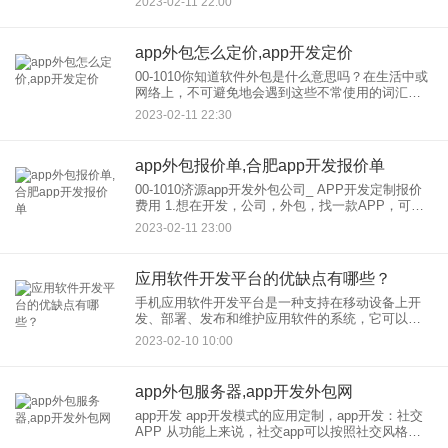
2023-02-11 22:00
设现在已经不是什么新鲜事了，除了公司内部团队
的独立研究市场上有大小
app外包怎么定价,app开发定价
00-1010你知道软件外包是什么意思吗？在生活中或
网络上，不可避免地会遇到这些不常使用的词汇。
那么这些词是什么意思呢？让我们来看看软件外包
2023-02-11 22:30
意味着什么。 软件外包是什么意思？ 所谓软件外
app外包报价单,合肥app开发报价单
00-1010济源app开发外包公司_ APP开发定制报价
费用 1.想在开发，公司，外包，找一款APP，可以
实现我想要的功能，不用考虑华丽的界面和交互效
2023-02-11 23:00
果。 这种APP基本上可以由一个程
应用软件开发平台的优缺点有哪些？
手机应用软件开发平台是一种支持在移动设备上开
发、部署、发布和维护应用软件的系统，它可以帮
助开发者快速构建、测试和部署应用程序的平台，
2023-02-10 10:00
它可以帮助开发者更高效地开发和维护应用软件，
从而节省时间和成本。
app外包服务器,app开发外包网
app开发 app开发模式的应用定制，app开发：社交
APP 从功能上来说，社交app可以按照社交风格分
为以下三类：移动IM、SNS和LBS，按照关系风格