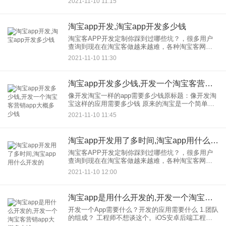
2021-11-10 11:15
了APP，我们摆脱了传单档次低、效果差
淘宝app开发,淘宝app开发多少钱
淘宝客APP开发定制你踩到过哪些坑？，很多用户
查询到现在在淘宝客做越来越难，各种淘宝客网站
不被搜索引擎看好，根本不给淘宝客活路。因此，
2021-11-10 11:30
很多淘宝客都转型成了淘宝客app。即使以后网站关
闭，小艺也会告诉你
淘宝app开发多少钱,开发一个淘宝客营销app大概多少钱
像开发淘宝一样的app需要多少钱原标题：像开发淘
宝这样的应用需要多少钱 原来的淘宝是一个简单的
多商户版本的商城系统，包括用户看到的页面和商
2021-11-10 11:45
户的背景。基本上，目前开发包括PC商城，移动商
城和APP费
淘宝app开发用了多时间,淘宝app用什么开发的
淘宝客APP开发定制你踩到过哪些坑？，很多用户
查询到现在在淘宝客做越来越难，各种淘宝客网站
不被搜索引擎看好，根本不给淘宝客活路。因此，
2021-11-10 12:00
很多淘宝客都转型成了淘宝客app。即使以后网站关
闭，小艺也会告诉你
淘宝app是用什么开发的,开发一个淘宝客营销app大概多少钱
开发一个App需要什么？开发的应用需要什么 1.团队
的组成？ 工程师不想谈这个。iOS安卓后端工程师
必须拥有它。互联网是一个神奇的大网络，大数据