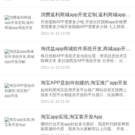
发，兔子多业务商城系统开发APP，兔子多商户商
城系统可以在开发，定制
消费返利商城app开发定制,返利商城app系统开发
开发团购APP需要多少钱 开发社区团购app价格费
用需要多少钱开发团购APP需要多少钱 七人拼团商
城APP系统定制开发 七人拼团商城APP系统定制开
2021-11-10 10:30
发1、七人拼团模式商城系统软件开发需要
淘优益app商城软件系统开发,商城app开发详解
每日优鲜APP系统开发当前位置：资讯信息技术互
联网文本 美日游西安APP系统开发 分享给： 出
版：作者：甄访问量：23 核心提示：每日生鲜系统
2021-11-10 10:45
每日生鲜系统开发，振盛130微662
淘宝APP是如何创建的,淘宝推广app开发
如何利用淘宝应用开发平台推广网站目前互联网上
很多大型平台都提供开放的平台接口，比如腾讯、
百度、淘宝等。这三个平台都提供了应用提交接
2021-11-10 11:00
口，利用好这些平台可以给网站带来很多帮助。之
前的文章《如何让百度应用上
淘宝app实现,淘宝客开发App
哪些行业开发app好处多大家好，我是时代财富网智
能客服时代君，我来为大家解答以上问题。 开发
APP具有诸多优势的行业有： 1.餐饮业应用开发 有