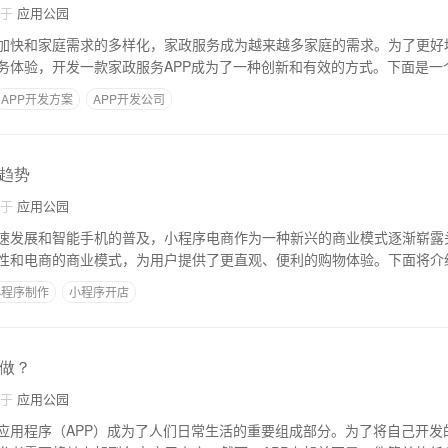
自于
应用公园
加快和家庭需求的多样化，家政服务成为越来越多家庭的需求。为了更好
务体验，开发一款家政服务APP成为了一种创新和有效的方式。下面是一个
APP开发方案
APP开发公司
趋势
自于
应用公园
速发展和智能手机的普及，小程序电商作为一种新兴的商业模式逐渐崭露
性和电商的商业模式，为用户提供了更直观、便利的购物体验。下面将介
小程序制作
小程序开店
么做？
自于
应用公园
应用程序（APP）成为了人们日常生活的重要组成部分。为了将自己开发的