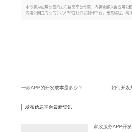
本专题为应用公园的发布信息平台专题，内容全部来自应用公
应用公园是专业的手机APP在线开发制作平台，无需编程，纯
一款APP的开发成本是多少？
如何开发
发布信息平台最新资讯
家政服务APP开