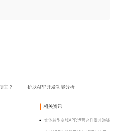
便宜？
护肤APP开发功能分析
相关资讯
实体转型商城APP,运营这样做才赚钱