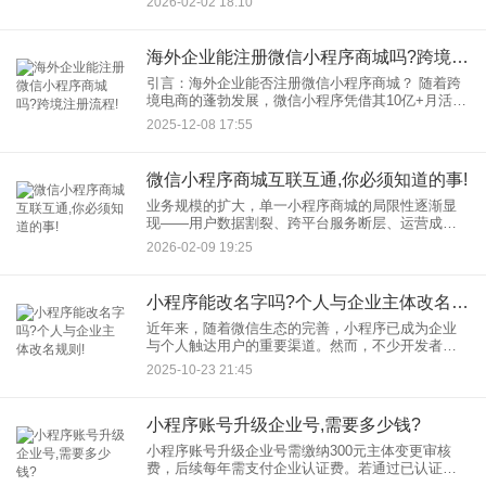
2026-02-02 18:10
问题是：微信小程序源码能直接用于抖音小程序
吗？ 本文将从技术框架、开
海外企业能注册微信小程序商城吗?跨境注册流程!
引言：海外企业能否注册微信小程序商城？ 随着跨
境电商的蓬勃发展，微信小程序凭借其10亿+月活用
户和“即用即走”的便捷性，成为海外企业拓展中国市
2025-12-08 17:55
场的重要渠道。答案是肯定的：海外企业可通过微
信公众平台注
微信小程序商城互联互通,你必须知道的事!
业务规模的扩大，单一小程序商城的局限性逐渐显
现——用户数据割裂、跨平台服务断层、运营成本
攀升等问题，正制约着企业的全域发展。此时，“小
2026-02-09 19:25
程序互联互通”成为破局关键，它不仅是技术层面的
升级，更是商业生态重
小程序能改名字吗?个人与企业主体改名规则!
近年来，随着微信生态的完善，小程序已成为企业
与个人触达用户的重要渠道。然而，不少开发者在
初期命名时因考虑不周，后期产生“改名难”的困扰。
2025-10-23 21:45
那么，小程序发布后究竟能否改名字？个人与企业
主体的规则有何差异？
小程序账号升级企业号,需要多少钱?
小程序账号升级企业号需缴纳300元主体变更审核
费，后续每年需支付企业认证费。若通过已认证公
众号复用资质可免首次认证费，但年审仍需单独缴