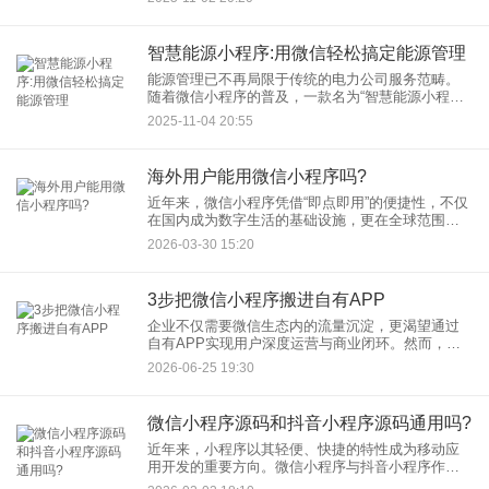
担心，今天我们为你呈上一篇超实用的微信小程序
申请教程，仅需5步，助你轻
智慧能源小程序:用微信轻松搞定能源管理
能源管理已不再局限于传统的电力公司服务范畴。
随着微信小程序的普及，一款名为“智慧能源小程
序”的创新工具正悄然改变着人们的能源管理方式，
2025-11-04 20:55
真正让“用微信搞定能源管理”的愿景成为现实。本文
将详细介绍如何通过
海外用户能用微信小程序吗?
近年来，微信小程序凭借“即点即用”的便捷性，不仅
在国内成为数字生活的基础设施，更在全球范围内
快速渗透。截至2026年3月，微信小程序已覆盖全球
2026-03-30 15:20
100个国家和地区，支持108个细分行业，全年跨境
及境外用
3步把微信小程序搬进自有APP
企业不仅需要微信生态内的流量沉淀，更渴望通过
自有APP实现用户深度运营与商业闭环。然而，重
新开发APP成本高、周期长，快速将微信小程序“搬
2026-06-25 19:30
进”自有APP成为关键。本文将结合主流技术方案，
拆解3步实现路
微信小程序源码和抖音小程序源码通用吗?
近年来，小程序以其轻便、快捷的特性成为移动应
用开发的重要方向。微信小程序与抖音小程序作为
两大主流平台，常被开发者同时关注。一个常见的