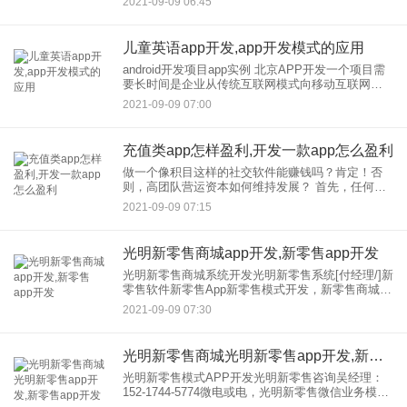
2021-09-09 06:45
线上信息查询、预约，支付、投诉等服务。
儿童英语app开发,app开发模式的应用
android开发项目app实例 北京APP开发一个项目需
要长时间是企业从传统互联网模式向移动互联网模
式转型的必由之路，APP开发成为必由之路。很多
2021-09-09 07:00
企业人做得起app开发，但他们想尽快拿到成品APP
进
充值类app怎样盈利,开发一款app怎么盈利
做一个像积目这样的社交软件能赚钱吗？肯定！否
则，高团队营运资本如何维持发展？ 首先，任何项
目都是以赚钱为目的的，没有盈利手段是无法支撑
2021-09-09 07:15
正常运营的。 这个软件我自己也试过，因为对互联
网领域
光明新零售商城app开发,新零售app开发
光明新零售商城系统开发光明新零售系统[付经理/]新
零售软件新零售App新零售模式开发，新零售商城源
代码开发，新零售商城平台开发，新零售商城系统
2021-09-09 07:30
定制，新零售http://1036.cn 互联网的后半
光明新零售商城光明新零售app开发,新零售app开发
光明新零售模式APP开发光明新零售咨询吴经理：
152-1744-5774微电或电，光明新零售微信业务模
式，光明新零售商城APP(悦丹系统开发。经多个部