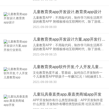
月消费超过1万元，教育已经成为家庭的重要投资。
从APPSto
儿童教育类app开发设计,教育类app设计
儿童教育APP：不用敲代码，制作学习和生活两不
误的教育APP 附模板移动互联网时代，除了游戏，
儿童教育产品还有赚钱的潜力。现在，一所学校的
2021-09-09 06:00
月消费超过1万元，教育已经成为家庭的重要投资。
从APPSto
儿童教育类app开发设计方案,app开发行业资讯
儿童教育APP：不用敲代码，制作学习和生活两不
误的教育APP 附模板移动互联网时代，除了游戏，
儿童教育产品还有赚钱的潜力。现在，一所学校的
2021-09-09 06:15
月消费超过1万元，教育已经成为家庭的重要投资。
从APPSto
儿童教育类app软件开发,个人开发儿童教育app
文化教育热度不减，零基础，如何自己开发制作一
个儿童教育APP哄孩子一年赚2亿元！b轮融资1.56
亿元！这是“凯叔讲故事”的凯。四年前，在给女儿讲
2021-09-09 06:30
《西游记》哄女儿睡觉的故事时，凯可能没有想到
里面有上亿的
儿童玩具垂直类app,垂直类商城app开发
APP开发制作有什么类型原标题：APP开发制作是
什么类型 开发制作有哪些类型的应用 社区应用开发
类型 家政服务类：整合线下管家、嘉捷资源，提供