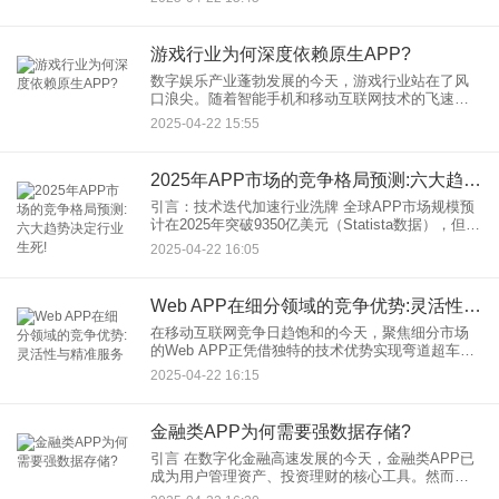
小程序开发成本低背后的隐藏缺点，并结合最新数
据和实用成功案例进行
游戏行业为何深度依赖原生APP?
数字娱乐产业蓬勃发展的今天，游戏行业站在了风
口浪尖。随着智能手机和移动互联网技术的飞速发
展，原生APP已成为游戏行业的核心载体。本文将
2025-04-22 15:55
深入探讨游戏行业对原生APP的依赖，并通过数据
和案例加以佐证。
2025年APP市场的竞争格局预测:六大趋势决定行业生死!
引言：技术迭代加速行业洗牌 全球APP市场规模预
计在2025年突破9350亿美元（Statista数据），但头
部企业垄断加剧与新兴势力崛起并存。本文从技术
2025-04-22 16:05
演进、用户行为、政策监管三大维度，预测未来两
Web APP在细分领域的竞争优势:灵活性与精准服务
在移动互联网竞争日趋饱和的今天，聚焦细分市场
的Web APP正凭借独特的技术优势实现弯道超车。
相比传统原生APP，基于浏览器的Web应用通过轻
2025-04-22 16:15
量化开发、精准场景覆盖和灵活迭代能力，正在教
育、医疗、企业
金融类APP为何需要强数据存储?
引言 在数字化金融高速发展的今天，金融类APP已
成为用户管理资产、投资理财的核心工具。然而，
频繁曝出的数据泄露事件和系统故障问题，让用户