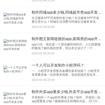
2023-02-04 23:30
农家菜。那么生鲜APP就是现在适合年轻一代的。
当他们到家时，一
制作同城app多少钱,同城超市类app开发多少钱
生活服务APP开发制作多少钱？生活服务APP开发
要注意什么？同城生活消费与同城生活服务资讯，
社区论坛在一些前城市是资讯在移动互联网时代收
2023-02-05 00:00
购的主要模式。生活App开发将成为同城人民生活服
务需求的主要信息
制作图文新闻链接的app,新闻类的app开发价格
app小结：现在是一个资讯爆炸的时代，人们想要随
时随地了解外面的世界，所以本文设计了一个
APP，让我们足不出户就能了解世界大事和新闻的
2023-02-05 00:30
近况。 这个新闻秀APP使用了数据库、网络数据请
求和分析、Ev
一个人可以开发制作小程序吗？
一、小程序开发需要具备哪些基本技能？ 小程序开
发需要具备一定的基本技能，包括前端开发技术，
如HTML、CSS、JavaScript；后端开发技术，如
2023-02-04 23:59
Node.js、PHP等；数据库技术
制作外卖app要多少钱,外卖平台app开发多少钱
开发制作一个app软件要多少钱？制作，开发的一款
app需要多少钱？随着移动互联网的兴起，JD.COM
和火山已经屡见不鲜，那么如果你想让这样的软件