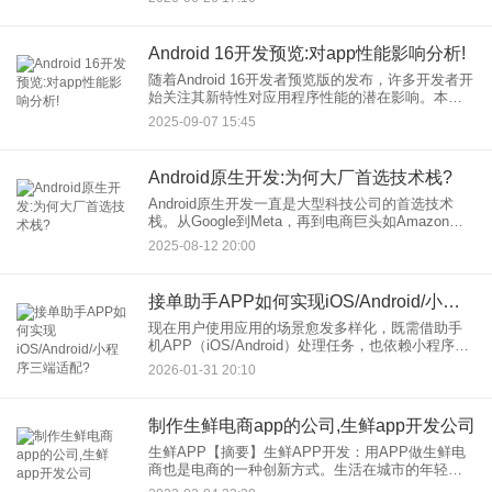
结合真实案例与成本对比，为企业提供可落地的低
成本开发方案，助
Android 16开发预览:对app性能影响分析!
随着Android 16开发者预览版的发布，许多开发者开
始关注其新特性对应用程序性能的潜在影响。本文
将从多个角度分析Android 16开发环境下app性能的
2025-09-07 15:45
变化，并为开发者提供优化建议。
Android原生开发:为何大厂首选技术栈?
Android原生开发一直是大型科技公司的首选技术
栈。从Google到Meta，再到电商巨头如Amazon，
这些企业都优先选择Android原生开发来构建高性
2025-08-12 20:00
能、用户友好的应用。那么，什么是Andro
接单助手APP如何实现iOS/Android/小程序三端适配?
现在用户使用应用的场景愈发多样化，既需借助手
机APP（iOS/Android）处理任务，也依赖小程序进
行轻量化操作。对于接单助手APP这类工具型应用
2026-01-31 20:10
而言，三端适配已成为提升用户体验、扩大市场覆
盖的核心
制作生鲜电商app的公司,生鲜app开发公司
生鲜APP【摘要】生鲜APP开发：用APP做生鲜电
商也是电商的一种创新方式。生活在城市的年轻人
生活和工作都很忙，但他们下班回家后想吃新鲜的