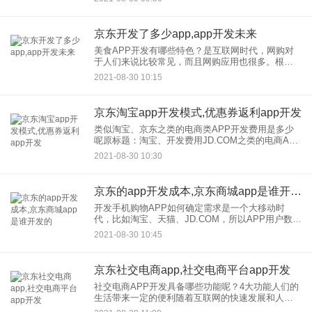
给广州app定制开发的企业提供app外包服务。
京东开发了多少app,app开发未来
美食APP开发有哪些特色？是互联网时代，网购对
于人们来说比较常见，而且网购应用也很多。根据
人们对食物的需求，我们可以在开发创建一个美食
2021-08-30 10:15
商城应用 美食应用开发？有什么特点 食物介绍 美
京东淘宝app开发模式,优惠券返利app开发
类似淘宝、京东之类的电商类APP开发费用是多少
呢原标题：淘宝、开发费用JD.COM之类的电商APP
是什么 随着时代的发展，电商的网站发展迅速，
2021-08-30 10:30
JD.COM、Vipshop、淘宝等电商app平台都获
京东的app开发成本,京东商城app是谁开发的
开发手机购物APP如何确定需求是一个大移动时
代，比如淘宝、天猫、JD.COM，所以APP用户数量
增长非常快。 2.有不同的技术要求。APP结合了一
2021-08-30 10:45
些新的开发技术。 3.有利于节约企业的营
京东社交电商app,社交电商平台app开发
社交电商APP开发具备哪些功能呢？4大功能人们的
生活带来一定的便利随着互联网的快速发展和人们
生活水平的提高，社交电商APP开发出现在人们的