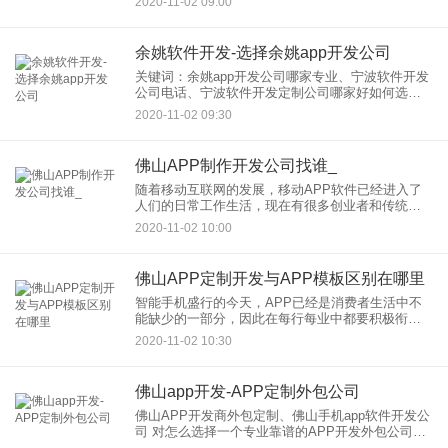
2020-11-02 09:00
不穷。体育赛事直播APP开发可以为用户提供体育
赛事直播服务
余姚软件开发-选择余姚app开发公司
关键词：余姚app开发公司哪家专业、宁波软件开发
公司电话、宁波软件开发定制公司哪家好如何选择
余姚app开发公司？如果想要选择一家专业正规靠谱
2020-11-02 09:30
的余姚app开发公司，需要结合这些情况来进行判
断，了解不同A
佛山APP制作开发公司找谁_
随着移动互联网的发展，移动APP软件已经进入了
人们的日常工作生活，现在有很多创业者和传统企
业选择开发手机APP软件进行线上运营，因为APP
2020-11-02 10:00
软件经过多年的发展已经相当成熟了，使用的用户
也很多，企业要开发
佛山APP定制开发与APP模板区别在哪里
智能手机盛行的今天，APP已经是消费者生活中不
能缺少的一部分，因此在每行每业中都要积极衔接
网络发现，在APP开发流程中有定制模板和开发两
2020-11-02 10:30
种方式，那么这两种的方式有什么不同？一、浅析
APP定制开发拥有哪
佛山app开发-APP定制外包公司
佛山APP开发商外包定制、佛山手机app软件开发公
司 对怎么选择一个专业靠谱的APP开发外包公司，
在之前的文章有介绍过一个好的软件开发外包公司