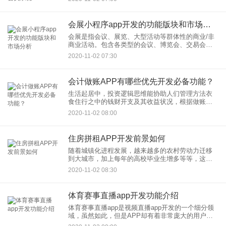
般有以下几个模式积分模式：根据会员消费水平去
做消费方案，比如销售会员
会展小程序app开发的功能版块和市场分析
会展是指会议、展览、大型活动等群体性的商业/非
商业活动。包含各类型的会议、博览会、交易会、
展销会、展示会等。会展具有强大的拉动经济消费
2020-11-02 07:30
的能力，为企业与产品搭建专业的展示平台，积极
推动了贸易销售额的增长
会计做账APP有哪些优先开发必备功能？
生活起居中，投资逻辑思维能协助人们管理方法衣
食住行之中的钱财开支及其收益状况，根据做账
APP开发设计让客户可以根据统计数据展现掌握近
2020-11-02 08:00
的消費状况，并出示更强的经济发展管理制度。人
们的吃穿住行层面都必须运
住房拼租APP开发前景如何
随着城镇化进程发展，越来越多的农村劳动力迁移
到大城市，加上每年的高校毕业生增多等等，这些
消费者刚开始都需要租房来作为过渡，便成了租房
2020-11-02 08:30
的主导力量，可见租房APP开发制作前景很是乐
观，很受消费者喜爱。房价
体育赛事直播app开发功能介绍
体育赛事直播app是视频直播app开发的一个细分领
域，虽然如此，但是APP却有着非常庞大的用户群
体，正因为如此，各类五花八门的体育类APP层出