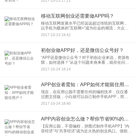
2017-10-23 17:21
互联网对商业领域的变革出乎大多数人的意料，无
现金生活已经
移动互联网创业还需要做APP吗？
移动互联网发展水平已经远远超过传统的互联网，
以手机为载体的“互联网+”成为社会的潮流，大众创
新万众创业已经不仅仅是政府倡导口号，已经有众
2017-10-23 18:42
多创业者在这个领域掘进。纵览当前的创业市场、
经典的商业模式，无一
初创业做APP好，还是微信公众号好？
“APP还是微信公众号？对于初创企业来说，资源有
限，如何选择？”从这个问题本身来看，就存在问
题。：因为目前在移动互联网时代，有公司不需要
2017-10-24 18:14
做微信公众号吗？微信公众号的已经成为现在企业
的标配。第二：这个问
APP创业者需知：APP如何才能留住用户？
现在，在应用公园不需要任何的编程技术，仅仅通
过图文排版，小白就可以自己制作手机APP，而且
还有上百个垂直行业的整套原生APP模板，可以直
2017-10-24 18:40
接套用一键制作。这种全新的SaaS式模式，让APP
的开发成本降低
APP内容创业怎么做？帮你节省90%的移动创业成本
【应用公园，不需编程，拼图式制作手机APP】“内
容经济”与“共享经济”成为近火热的创业风口。借助手
机平台，知识变现的速度瞠目结舌。过去几十万的