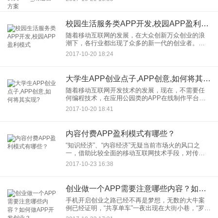
创业者及投资人的目光。从分答、在行到得到，付
费问答资讯类的AP
校园生活服务类APP开发,校园APP盈利模式
随着移动互联网的发展，在大众创新万众创业的浪
潮下，各行业都出现了众多的新一代的创业者。而
拥有两千万用户的群体的校园市场自然是一块诱人
2017-10-20 18:24
的蛋糕。客群稳定、集中、可复制性强、易推广。
校园生活服务APP就是一
大学生APP创业点子,APP创意,如何将其实现?
随着移动互联网开发技术的发展，现在，不需要任
何编程技术，在应用公园类的APP在线制作平台，
就可以拼图式制作手机APP。而且成本不到传统外
2017-10-20 18:41
包的十分之一。这种全新的工具，对于移动互联网
创业人群来说，无疑是
内容付费APP盈利模式有哪些？
“知识经济”、“内容经济”无疑当前市场火的风口之
一，借助比较全面的移动互联网技术手段，对传统
的教育、培训、视频等行业形成了强烈的冲击，以
2017-10-23 16:38
罗辑思维为代表的达人年入上亿。而且，对于内容
付费领域创业者来说，
创业做一个APP需要注意哪些内容？如何做APP开发创业？
手机开启创业之路已经不再是梦想，无数的大牛案
例已经证明，“共享单车”一夜出现在大街小巷，“罗辑
思维”的“得到”仅凭借付费阅览就年入上亿等等。移动