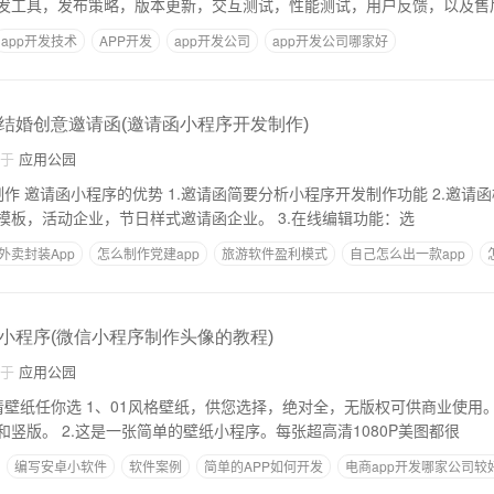
发工具，发布策略，版本更新，交互测试，性能测试，用户反馈，以及售
app开发技术
APP开发
app开发公司
app开发公司哪家好
结婚创意邀请函(邀请函小程序开发制作)
自于
应用公园
邀请函简要分析小程序开发制作功能 2.邀请函模板功能模板功能
是各种样式的邀请函模板，活动企业，节日样式邀请函企业。 3.在线编辑功能：选
外卖封装App
怎么制作党建app
旅游软件盈利模式
自己怎么出一款app
小程序(微信小程序制作头像的教程)
自于
应用公园
全，无版权可供商业使用。壁纸不多，但每一
张都很惊艳。有横版和竖版。 2.这是一张简单的壁纸小程序。每张超高清1080P美图都很
编写安卓小软件
软件案例
简单的APP如何开发
电商app开发哪家公司较