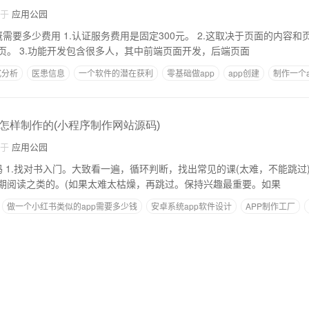
自于
应用公园
元。 2.这取决于页面的内容和页面的复杂程度。一
般主页费用为最高主页。 3.功能开发包含很多人，其中前端页面开发，后端页面
式分析
医患信息
一个软件的潜在获利
零基础做app
app创建
制作一个a
怎样制作的(小程序制作网站源码)
自于
应用公园
简单的练
期阅读之类的。(如果太难太枯燥，再跳过。保持兴趣最重要。如果
做一个小红书类似的app需要多少钱
安卓系统app软件设计
APP制作工厂
要多少钱