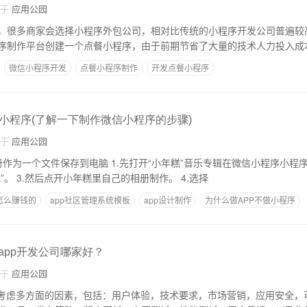
自于
应用公园
，很多商家会选择小程序外包公司，相对比传统的小程序开发公司普遍较
序制作平台创建一个点餐小程序，由于前期节省了大量的技术人力投入成
微信小程序开发
点餐小程序制作
开发点餐小程序
小程序(了解一下制作微信小程序的步骤)
自于
应用公园
.先打开“小年糕”音乐专辑在微信小程序小程序。 2.进入小年糕
后，点击右下角的“我”。 3.然后点开小年糕里自己的相册制作。 4.选择
怎么赚钱的
app社区管理系统模板
app设计制作
为什么做APP不做小程序
烟台app开发公司哪家好
,app开发公司哪家好？
自于
应用公园
要考虑多方面的因素，包括：用户体验，技术要求，市场营销，应用安全，