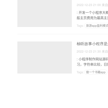
2022-12-23 21:00
来
: 开发一个小程序大概需要多少费用 1.认证服务费用是固定300
Tags:
旅游app盈利模
柚听故事小程序是
2022-12-23 21:30
来
: 小程序制作网站源码 1.找对书入门。大致看一遍，循环判断，找出常见的课(太难，不能跳过) 2.做一些
习，字符串比较，日
Tags:
做一个书籍app
做一个美团这样的app