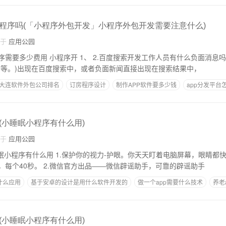
程序吗(「小程序外包开发」小程序外包开发需要注意什么)
自于
应用公园
、 2.百度搜索开发工作人员有什么负面消息吗？如果关键字相关
者等。)出现在百度搜索中，或者负面新闻直接出现在搜索结果中，
大连软件外包公司排名
订房程序设计
制作APP软件要多少钱
app分发平台
(小睡眠小程序有什么用)
自于
应用公园
护眼。你天天盯着电脑屏幕，眼睛都快累了。试试护眼放
松。里面有五个练习，每个40秒。 2.微信官方出品――微信辟谣助手，可靠的辟谣助手
什么应用
基于安卓的设计是用什么软件开发的
做一个app需要什么技术
养老
专门做app公司
(小睡眠小程序有什么用)