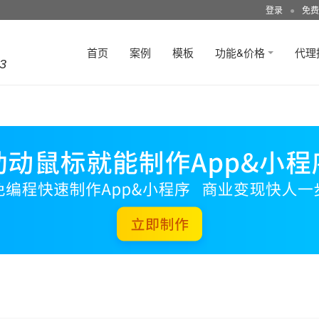
登录
●
免费
首页
案例
模板
功能&价格
代理
3