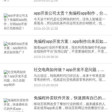
2019-10-25 11:00
点与潮流。现在，利用应用公民免编程手机app在线
制作平台，制作开
app开发公司太贵？免编程app制作，分销app开发自己也能搞定！
今天这个时代是社交网络的时代，没有人能够是一
座孤岛，所以由此条件应运而生的分销模式，也成
为了重要的营销工具。分销app拥有着传统店铺代理
2019-10-25 11:30
销售无法比拟的优势，能够满足商家、分销商、消
费者不同的需求，是电
免编程app开发方案：app制作出来后如何推广？
随着app行业的不断发展，现在利用免编程手机app
在线制作平台“应用公园”，不需要编程技术，不需要
专业UI设计，不用找app开发公司，零基础零技术也
2019-10-28 08:30
能自己一个人能完成app制作。应用公园平台开发好
了上
社交电商如何做？app开发不是问题，自己也能app制作
马云说过，纯电商时代已经过去，未来十年将是新
零售的时代，也就是社交电商新零售的时代。现在
利用免编程手机app在线制作平台“应用公园”，不需
2019-10-28 09:00
要编程技术，不需要专业UI设计，零基础零技术也
能自己一个人完成
免编程外卖软件开发，快速拥有自己的外卖app，app制作轻而易举！
移动互联网改变了餐饮行业的模式，越来越多的人
喜欢使用app来点餐，移动互联网让传统餐饮行业看
到了曙光，外卖软件开发也成为app开发行业风靡一