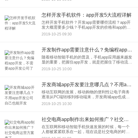
然吸引了企业及创业者的目光。如何开发app？开发
安卓app需
怎样开发手机软件：app开发5大流程详解
怎样开发手机软件？开发app需要哪些流程？app开
发大概需要多少钱？手机app开发的价格和app的功
能需有很大关系，如果只是简单的图文展示类，功
2019-10-25 09:30
能简单，开发工作量小，成本自然低；如果是大型
的电商电商类
开发制作app需要注意什么？免编程app开发，不需要app开发公司了
随着移动智能手机的的普及，手机app应用越来越发
显的重要，把握住app开发，就是把握住了移动流量
的重要关口，很多企业也开始着手app开发。但是在
2019-10-25 10:00
手机app竞争如此激烈的今天，如何让自己的app从
众多a
开发商城app开发要注意哪几点？不用app开发公司自己也能开发
移动互联网的发展，移动购物的便利性让电子商务
逐渐从PC端转移到移动端来，开发商城app也成为
了非常重要的一步。不过一款商城app开发要比其他
2019-10-25 10:30
类型的app开发要复杂一些，包含产品展示、在线沟
通交流、商品
社交电商app制作出来如何推广？社交电商运营方案来了
在互联网和移动智能手机快速发展的时候，每一个
人都被紧紧联系在一起，现在说是社交电商的时代
一点都不为过，社交电商app制作开发已经成为了热