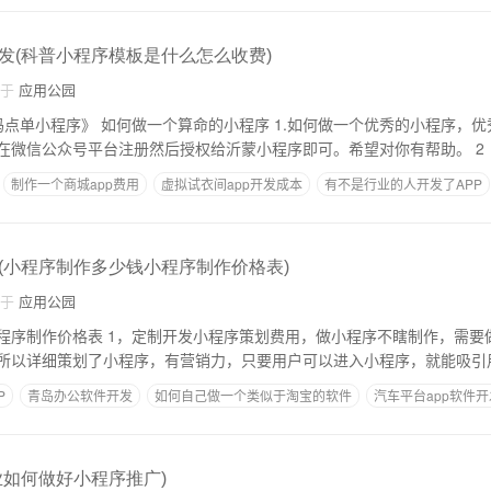
发(科普小程序模板是什么怎么收费)
自于
应用公园
如何做一个算命的小程序 1.如何做一个优秀的小程序，优秀的小程序。我来
帮你吧，呵呵。只需在微信公众号平台注册然后授权给沂蒙小程序即可。希望对你有帮助。 2
制作一个商城app费用
虚拟试衣间app开发成本
有不是行业的人开发了APP
资金用途
怎么学开发软件APP
(小程序制作多少钱小程序制作价格表)
自于
应用公园
费用，做小程序不瞎制作，需要做整体小程序。小
所以详细策划了小程序，有营销力，只要用户可以进入小程序，就能吸引
P
青岛办公软件开发
如何自己做一个类似于淘宝的软件
汽车平台app软件开
做一个app怎么赚钱
业如何做好小程序推广)