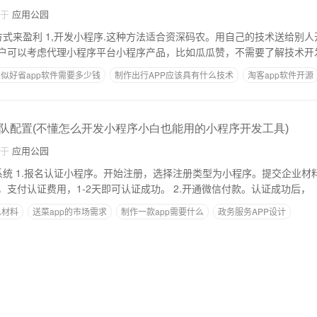
自于
应用公园
用自己的技术送给别人开发小程序，或者
户可以考虑代理小程序平台小程序产品，比如瓜瓜赞，不需要了解技术开
似好省app软件需要多少钱
制作出行APP应该具有什么技术
淘客app软件开源
深圳做APP的公司
队配置(不懂怎么开发小程序小白也能用的小程序开发工具)
自于
应用公园
材料，管理员信息
等。上传官方认证函，支付认证费用，1-2天即可认证成功。 2.开通微信付款。认证成功后，
么材料
送菜app的市场需求
制作一款app需要什么
政务服务APP设计
费用
企业APp可靠吗