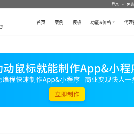
登录
●
免费
首页
案例
模板
功能&价格
代理
3