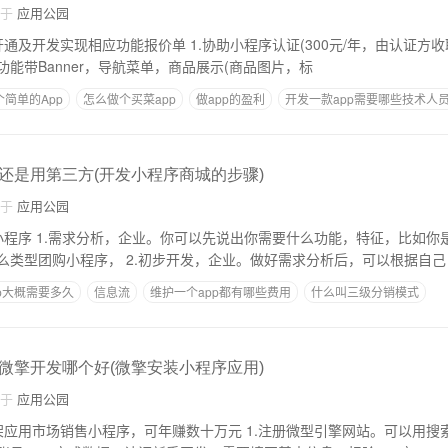
自于
应用公园
 1.协助小程序认证(300元/年，由认证方收取)。300元/年 2.小
能带Banner，导航菜单，商品展示(商品图片，标
简单的App
怎么做个买菜app
做app的盈利
开发一款app需要哪些技术人
目
制作网络电商app
还是用第三方(开发小程序商城的步骤)
自于
应用公园
，比如你是否需要有一个功
能，知道你需要做什么类型团购小程序， 2.初步开发，企业。做好需求分析后，可以根据自己
p大概需要多久
信息流
维护一个app都有哪些费用
什么叫三级分销模式
件
怎么样才能开发一款app
微擎开发哪个好(微擎安装小程序应用)
自于
应用公园
小程序，可年赚数十万元 1.注册微型引擎网站。可以用搜索引擎找到微引擎