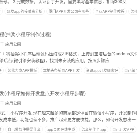
开发中心，注册登录账号。 2.完成数据。认证新手开发，需要填写基本信息，扣除300交
发
研发app的投融资分析
厦门APP开发公司有哪些
企业APP制作教程
怎
程(抽奖小程序制作过程)
自于
应用公园
BT宝塔
.打开微引擎后台(微引擎安装教程)，找到未安装的应用，按照步骤应
件
装修方案APP模板
本地头条新闻APP开发
资讯app开发哪家好
自己做个
发(小程序如何开发盘点开发小程序步骤)
自于
应用公园
微信： 003小
发成本低，功能也差不多，推广起来更方便快捷。那么，如何开发想出一
发
自己做软件需要什么
app页面在线生成
怎么制作个app
自己开发APP