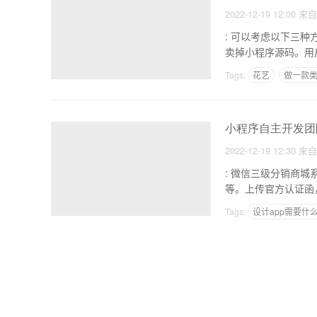
2022-12-19 12:00
来
: 可以考虑以下三种方式来盈利 1,开发小程序.这种方法适合资深码农。
卖掉小程序源码。用
Tags:
花艺
做一款类
安卓应用程序开发背景
小程序自主开发团
2022-12-19 12:30
来
: 微信三级分销商城系统 1.报名认证小程序。开始注册，选择注册类型为小程序。提交企业
Tags:
设计app需要什
建立一个app要多大的