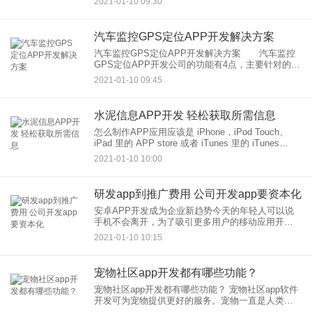
2021-01-10 09:30
企业 打通与客 户 沟通互动的渠道。加强了培养 用
户 的
汽车监控GPS定位APP开发解决方案
汽车监控GPS定位APP开发解决方案 汽车监控
GPS定位APP开发公司的功能有4点，主要针对的是
android/ios客户端。开发语言是JAVA。本篇文章中
2021-01-10 09:45
APP开发公司陈先生主要讲解下关于汽车监控
水泥信息APP开发 轻松获取所需信息
怎么制作APP应用应该是 iPhone，iPod Touch、
iPad 里的 APP store 或者 iTunes 里的 iTunes
Store 中的应用程序吧1、APP store 上的应用 程
2021-01-10 10:00
研发app到推广费用 公司开发app要资本化
安卓APP开发成为企业新趋势今天的年轻人可以说
手机不会离开，为了吸引更多用户的移动应用开发
不应该重复。 APP定制开发逐渐成熟，个性化定制
2021-01-10 10:15
移动应用已成为主流趋势。我相信随着发展，企业
的自我特征会有更多
宠物社区app开发都有哪些功能？
宠物社区app开发都有哪些功能？ 宠物社区app软件
开发可为宠物提供更好的服务。宠物一直是人类较
好的朋友。宠物不仅会在孤独时陪伴使用者，而且