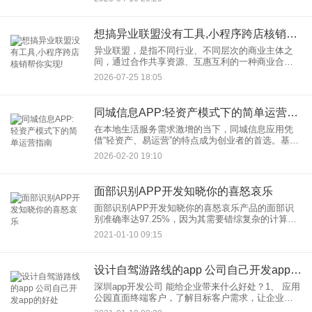
具。本文从功能设计、市场定位、运营策略三方面
解析其爆火逻辑，并探讨
想搞异业联盟没有工具,小程序跨店核销帮你实现!
异业联盟，是指不同行业、不同层次的商业主体之
间，通过合作共享资源、互惠互利的一种商业合作
模式。在当下商业环境中，它正逐渐成为一种重要
2026-07-25 18:05
的商业策略。 异业联盟：从概念到实践的商业变革
同城信息APP:轻资产模式下的简单运营指南
在本地生活服务需求激增的当下，同城信息应用凭
借“轻资产、易运营”的特点成为创业者的首选。基于
同城信息APP的核心价值，下面我们来探讨其简单
2026-02-20 19:10
运营的三大核心策略。本文从功能搭建、用户增
长、盈利模式三大维度
面部识别APP开发知晓你的喜怒哀乐
面部识别APP开发知晓你的喜怒哀乐产品的面部识
别准确率达97.25%，因为其需要错综复杂的计算处
理，技术远比简单的图像匹配要复杂得多，为此开
2021-01-10 09:15
发人员致力于提高面部识别的处理速度，增强追踪
面部特点的能力，
设计自驾游路线的app 公司自己开发app的好处
深圳app开发公司 能给企业带来什么好处？1、 应用
公园直面终端客户，了解目标客户需求，让企业的
产品服务信息直触实实在在的目标用户群体。2、为