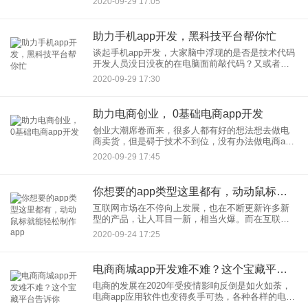
2020-09-29 17:05
起，比如通过应用公园免编程、无代码软件开发平
台，不需要敲代码，
助力手机app开发，黑科技平台帮你忙
谈起手机app开发，大家脑中浮现的是否是技术代码
开发人员没日没夜的在电脑面前敲代码？又或者是
为了一个手机app开发的具体页面需求，反反复复的
2020-09-29 17:30
修改源代码？传统的手机app开发方式昂贵又费时，
成为了很多中
助力电商创业， 0基础电商app开发
创业大潮席卷而来，很多人都有好的想法想去做电
商卖货，但是碍于技术不到位，没有办法做电商app
开发， 从而没有办法借助商城app卖货！一个大好的
2020-09-29 17:45
创业项目可能就此付诸东流了，所以如何快速的开
发电商app，
你想要的app类型这里都有，动动鼠标就能轻松制作app
互联网市场在不停向上发展，也在不断更新许多新
型的产品，让人耳目一新，相当火爆。而在互联网
创业项目中，手机app的发展可谓是不断上升，拔得
2020-09-24 17:25
头筹，成为大家疯狂争抢想要抢占的项目。那么，
app的开发又成为一
电商商城app开发难不难？这个宝藏平台告诉你
电商的发展在2020年受疫情影响反倒是如火如荼，
电商app应用软件也变得炙手可热，各种各样的电商
app走入市场。这时候，大波人便开始想要进行电商