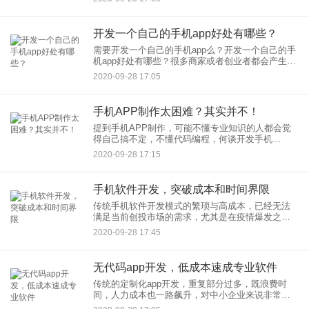
生鲜配送的每日优先手机app和朴朴手机app，日活
暴涨，营
开发一个自己的手机app好处有哪些？
需要开发一个自己的手机app么？开发一个自己的手
机app好处有哪些？很多商家或者创业者都会产生这
种疑惑。其实手机app运营对自己的生意和事业的帮
2020-09-28 17:05
助是巨大的。开发手机app来做好生意是很有好处
的，接下来
手机APP制作太困难？其实并不！
提到手机APP制作，可能不懂专业知识的人都会觉
得自己搞不定，不懂代码编程，何谈开发手机
APP？而应用公园的出现，让普通人放下顾虑，免
2020-09-28 17:15
编程开发模式帮助你不懂技术也能玩的风生水起。
那么，应用公园适合哪些人
手机软件开发，突破成本和时间界限
传统手机软件开发模式的繁琐与高成本，已经无法
满足当前创投市场的需求，尤其是在疫情爆发之
后，企业对线上营销需求猛增，手机APP已成为竞
2020-09-28 17:45
争高地。而应用公园无代码手机APP制作平台的出
现，较大程度的满足了企
无代码app开发，低成本速成专业软件
传统的定制化app开发，重复部分过多，既浪费时
间，人力成本也一路飙升，对中小企业来说非常不
友好。针对这个问题，无代码模块化创建app模式兴