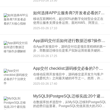
2025-03-26 15:50
验到数据安全的完整技术链条，为医疗机构和开发
者提供实用指南。
如何选择APP云服务商?开发者必看的7大核心指标
移动互联网时代，超过83%的数字化转型企业正在
使用云服务支撑业务运营。面对AWS、阿里云、腾
讯云等20+主流云厂商的激烈竞争，开发团队该如何
2025-03-26 17:10
选择最适合的APP云服务商？本文从技术选型角度
出发，为开发者
App源码交付后如何进行数据迁移?操作步骤解析
在App开发项目中，源码交付仅是项目里程碑的第一
步，而数据迁移往往是客户实际运营前最关键的技
术环节。数据迁移不当可能导致用户信息丢失、服
2025-03-26 17:25
务中断甚至法律风险。本文将系统解析从App源码交
付到完成数据迁移
App交付 checklist:源码移交必备的7个法律文件
在移动应用开发项目中，源码移交是开发方与客户
（或委托方）之间最关键的环节之一。然而，许多
团队在交付时仅关注技术验收，却忽略了法律文件
2025-03-26 17:40
的准备，导致后续出现知识产权纠纷、责任归属争
议甚至商业机密泄露等风险
MySQL到PostgreSQL迁移实战:20个避坑指南
在数据库技术选型中，从MySQL迁移到PostgreSQL
的趋势日益显著。PostgreSQL凭借其强大的JSON
支持、更严格的事务控制以及丰富的扩展生态，逐