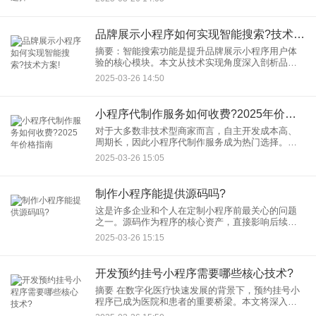
能。本文将手把手教你如何通过拖拽组件快速构建
功能丰富的小程序，并分
品牌展示小程序如何实现智能搜索?技术方案!
摘要：智能搜索功能是提升品牌展示小程序用户体
验的核心模块。本文从技术实现角度深入剖析品牌
搜索功能的架构设计、核心算法与优化策略，为开
2025-03-26 14:50
发者提供可落地的解决方案。 一、智能搜索的技术
价值
小程序代制作服务如何收费?2025年价格指南
对于大多数非技术型商家而言，自主开发成本高、
周期长，因此小程序代制作服务成为热门选择。然
而，市场报价从几千元到几十万元不等，价格差异
2025-03-26 15:05
的背后究竟隐藏哪些关键因素？本文将深度解析行
业收费标准，助您避开价格
制作小程序能提供源码吗?
这是许多企业和个人在定制小程序前最关心的问题
之一。源码作为程序的核心资产，直接影响后续维
护、二次开发和数据安全。本文将深度解析不同开
2025-03-26 15:15
发模式下源码的归属问题，并给出专业建议。 一、
为什么
开发预约挂号小程序需要哪些核心技术?
摘要 在数字化医疗快速发展的背景下，预约挂号小
程序已成为医院和患者的重要桥梁。本文将深入解
析开发这类小程序所需的核心技术，涵盖从用户体