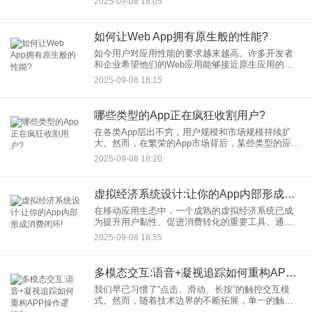
2025-09-08 18:05
势操作以其直观、流畅和沉浸式的特点，重新定义
了用户与设
如何让Web App拥有原生般的性能?
如今用户对应用性能的要求越来越高。许多开发者
和企业希望他们的Web应用能够接近原生应用的性
能和体验。本文将深入探讨提升Web App性能，使
2025-09-08 18:15
其接近原生表现的关键策略和技术。 理解W
哪些类型的App正在疯狂收割用户?
在各类App层出不穷，用户规模和市场规模持续扩
大。然而，在繁荣的App市场背后，某些类型的应用
正以惊人的速度吸引并占据用户时间与注意力，甚
2025-09-08 18:20
至悄悄改变着人们的日常生活和消费习惯。那么，
究竟哪些App类型
虚拟经济系统设计:让你的App内部形成消费闭环!
在移动应用生态中，一个成熟的虚拟经济系统已成
为提升用户黏性、促进消费转化的重要工具。通过
合理的虚拟经济系统设计，开发者能够在App内部构
2025-09-08 18:55
建一个自循环的消费生态系统，使用户不仅愿意停
留，更愿意持续投入时
多模态交互:语音+凝视追踪如何重构APP操作逻辑?
我们早已习惯了“点击、滑动、长按”的触控交互模
式。然而，随着技术边界的不断拓展，单一的触控
操作已难以满足用户对效率、无障碍和沉浸体验的