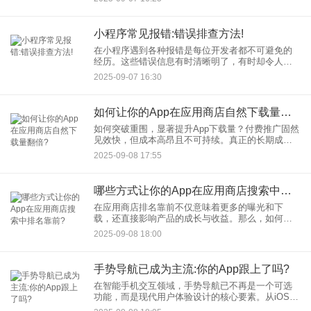
理和维护服务器，即可在云端运行代码，极大地降
低了小程序后端开发的门槛
小程序常见报错:错误排查方法!
在小程序遇到各种报错是每位开发者都不可避免的
经历。这些错误信息有时清晰明了，有时却令人困
惑。本文将系统性地梳理一些小程序常见报错，并
2025-09-07 16:30
为您提供一套高效实用的小程序错误排查方法，助
您快速定位问题，告别调试
如何让你的App在应用商店自然下载量翻倍?
如何突破重围，显著提升App下载量？付费推广固然
见效快，但成本高昂且不可持续。真正的长期成
功，依赖于稳定的自然流量。本文将分享五大经过
2025-09-08 17:55
验证的策略，帮助您系统性地优化，从而让您在App
应用商店的自然下载
哪些方式让你的App在应用商店搜索中排名靠前?
在应用商店排名靠前不仅意味着更多的曝光和下
载，还直接影响产品的成长与收益。那么，如何系
统而有效地提升App应用商店的搜索排名呢？本文将
2025-09-08 18:00
从多个维度为你解析关键策略。 1. 精准优化关
手势导航已成为主流:你的App跟上了吗?
在智能手机交互领域，手势导航已不再是一个可选
功能，而是现代用户体验设计的核心要素。从iOS和
Android系统级支持到各类主流App的广泛采用，手