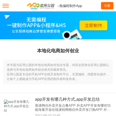
--免编程制作App
注册
本地化电商如何创业
本专题为应用公园的本地化电商如何创业专题，内容全部来自应用公园精心
选择与本地化电商如何创业相关的最新资讯。
应用公园是专业的手机APP在线开发制作平台，无需编程，纯图形化操作，
让每个人都能成为手机APP应用的制作者和发布者。
app开发有哪几种方式,app开发总结
慕课网仿外卖开发点餐APP 外卖APP开发有哪些功
能海量开放在线课程网模仿外卖开发订购APP 外卖
APP开发？有哪些功能 外卖APP开发？ 1有哪些功
2021-08-10 15:45