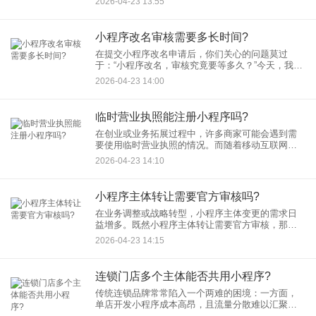
2026-04-23 13:55
司注销对小程序的实质影响，并提供可落地的解决
方案。
小程序改名审核需要多长时间?
在提交小程序改名申请后，你们关心的问题莫过
于：“小程序改名，审核究竟要等多久？”今天，我们
就来深入探讨这一话题，为你揭开小程序改名审核
2026-04-23 14:00
时间的神秘面纱。 一、小程序改名审核流程概
临时营业执照能注册小程序吗?
在创业或业务拓展过程中，许多商家可能会遇到需
要使用临时营业执照的情况。而随着移动互联网的
普及，小程序成为了商家触达用户、提升品牌影响
2026-04-23 14:10
力的重要工具。那么，临时营业执照能否用于注册
小程序呢？本文将为你详细
小程序主体转让需要官方审核吗?
在业务调整或战略转型，小程序主体变更的需求日
益增多。既然小程序主体转让需要官方审核，那么
具体的转让流程是怎样的呢？小程序转让过程中又
2026-04-23 14:15
有哪些关键步骤和注意事项？本文将为您一一解
答。
连锁门店多个主体能否共用小程序?
传统连锁品牌常常陷入一个两难的困境：一方面，
单店开发小程序成本高昂，且流量分散难以汇聚；
另一方面，多店独立运营又导致统一管理困难重