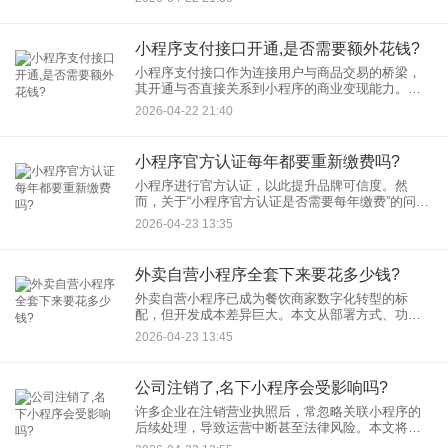
工具，通过精准营销获取的用户画像，能够精准定
位目标客户群体，进而拓展3
小程序支付接口开通,是否需要额外花钱?
小程序支付接口作为连接用户与商品交易的桥梁，
其开通与否直接关系到小程序的商业变现能力。那
么，小程序支付接口开通是否需要额外花钱呢？本
2026-04-22 21:40
文将为您一一揭晓。 了解了小程序支付接口的基本
概
小程序官方认证每年都要重新缴费吗?
小程序进行官方认证，以此提升品牌可信度。然
而，关于“小程序官方认证是否需要每年缴费”的问
题，许多用户仍存在困惑。本文将结合官方规则，
2026-04-23 13:35
为您详细解答这一疑问。 一、小程序官方认证的有
效
外卖自营小程序全套下来要花多少钱?
外卖自营小程序已成为餐饮商家数字化转型的标
配，但开发成本差异巨大。本文从部署方式、功能
需求、隐性成本等维度拆解费用构成，结合SaaS部
2026-04-23 13:45
署、私有部署、定制开发等主流方案，提供从几千
元到数十万元的详细报价
公司注销了,名下小程序会受影响吗?
许多企业在注销营业执照后，常忽略关联小程序的
后续处理，导致运营中断甚至法律风险。本文将从
平台规则、功能限制、法律风险三个维度，解析公