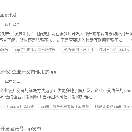
app开发
自于
应用公园
不太了解，所以还是犹豫不决，对于是否要进入移动互联网犹豫不决。一
p好吗
app访问的服务器搭建教程
小额投资创业好项目
校园生活类app开发
开发一款app需要好多钱
么开发,企业开发内部用的app
自于
应用公园
信任的企业级开发者的解决方法为了让你更多地了解开发，企业不受信任的ipho
看。 解决iphone11不可信的企业开发问题 1.当弹出不可信开发的对话框
格
开app靠什么赚钱
app每日维护都需要做什么,费用
UI设计师做app的流程
业开发者账号app发布