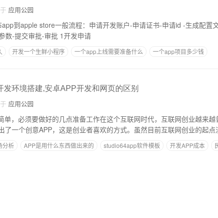
自于
应用公园
书-申请id -生成配置文件-配置xcode -提
交app -配置app相关参数-提交审批-审批 1开发申请
久
开发一个生鲜小程序
一个app上线需要准备什么
一个app项目多少钱
APP方案设计
pp开发环境搭建,安卓APP开发和网页的区别
自于
应用公园
不简单，必须要做好的几点准备工作在这个互联网时代，互联网创业越来越
出了一个创意APP，这是创业者喜欢的方式。虽然目前互联网创业的起点
场分析
APP是用什么东西做出来的
studio64app软件模板
开发APP成本