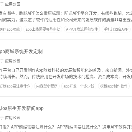
自于
应用公园
发有哪些，跑腿APP怎么做原标题：配送APP平台开发，有哪些跑腿，怎么做跑
司的实力，这决定了软件的适用性和公司未来的发展软件的质量非常重要
医疗app功能
app上线需要哪些审批
APP开发流程和软件
手机订酒店APP
花钱吗
,app商城系统开发定制
自于
应用公园
作平台自己开发制作App随着科技的发展和智能化的普及，来自新闻，外卖
持续增长。然而，传统应用在开发市场的技术门槛高、资金成本高、开发
订制app要注意什么
内容型小程序
app开发一个多少钱
模板app制作软件
p,ios原生开发新闻app
自于
应用公园
开发？APP前端需要注意什么？ APP前端需要注意什么？通用APP软件