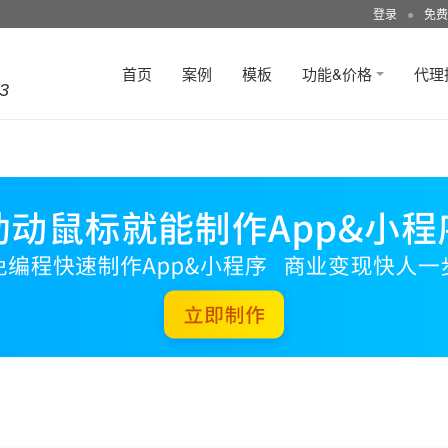
登录
●
免费
首页
案例
模板
功能&价格
代理
3