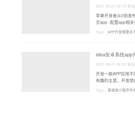
2021-08-21 08:15
来
苹果开发者从0到发布app到apple store一般流程：申请开发账户-申请证
Tags:
APP开发需要多
APP运营推广方案模板
idea安卓系统a
2021-08-21 08:30
来
开发一款APP应用
有趣的主意，开发想
Tags:
菜谱类小程序市
食品安全问题