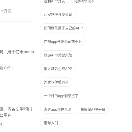
返利APP开发
电脑app技术
PP开发
西安软件开发公司
如何制作属于自己的APP
广州app开发公司前十名
旅游APP关键风险
功能介绍
输入域名生成APP
外卖软件报价单
一个好的app创意点子
功能、内容引擎和门
淘客app软件开源
免费做APP平台
为移动办公用户
钢琴入门
钱