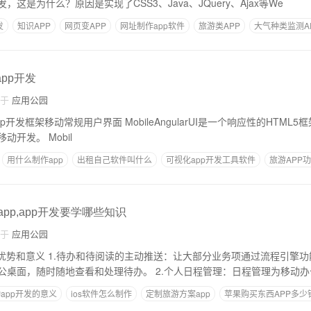
这是为什么？原因是实现了CSS3、Java、JQuery、Ajax等We
发
知识APP
网页变APP
网址制作app软件
旅游类APP
大气种类监测A
bapp开发
自于
应用公园
trap3和AngularJS的移动开发。 Mobil
用什么制作app
出租自己软件叫什么
可视化app开发工具软件
旅游APP
app,app开发要学哪些知识
自于
应用公园
的优势和意义 1.待办和待阅读的主动推送：让大部分业务项通过流程引擎
户引擎推送至个人办公桌面，随时随地查看和处理待办。 2.个人日程管理：日程管理
app开发的意义
ios软件怎么制作
定制旅游方案app
苹果购买东西APP多少