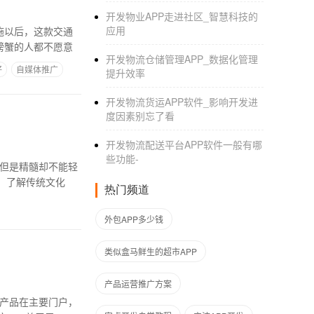
开发物业APP走进社区_智慧科技的
应用
施以后，这款交通
螃蟹的人都不愿意
开发物流仓储管理APP_数据化管理
好
自媒体推广
提升效率
开发物流货运APP软件_影响开发进
度因素别忘了看
开发物流配送平台APP软件一般有哪
些功能-
，但是精髓却不能轻
，了解传统文化
热门频道
外包APP多少钱
类似盒马鲜生的超市APP
产品运营推广方案
责产品在主要门户，