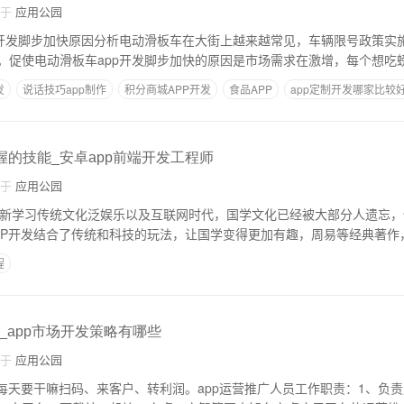
自于
应用公园
p开发脚步加快原因分析电动滑板车在大街上越来越常见，车辆限号政策实
。促使电动滑板车app开发脚步加快的原因是市场需求在激增，每个想吃
发
说话技巧app制作
积分商城APP开发
食品APP
app定制开发哪家比较
握的技能_安卓app前端开发工程师
自于
应用公园
 重新学习传统文化泛娱乐以及互联网时代，国学文化已经被大部分人遗忘
PP开发结合了传统和科技的玩法，让国学变得更加有趣，周易等经典著作
程
、深圳app开发外包公司、深圳靠谱的app开发商 深圳app开发公司哪家比较好
别
国学软件App
美妆护肤行业
电商商城平台
_app市场开发策略有哪些
自于
应用公园
的每天要干嘛扫码、来客户、转利润。app运营推广人员工作职责：1、负