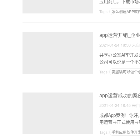
应用商店，下载市场
Tags:
怎么创建APP软
app运营开销_企
2021-01-24 18:30
来
共享办公室APP开
公司可以说是一个不
Tags:
卖服装可以做个
怎么制作微信小程序
app运营成功的案
2021-01-24 18:45
来
成都App案例！你
用运营→正式使用→
Tags:
手机应用软件开