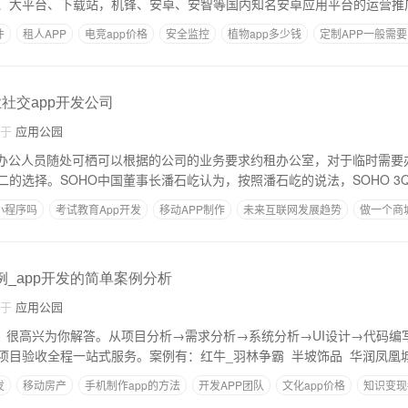
、大平台、下载站，机锋、安卓、安智等国内知名安卓应用平台的运营推广
件
租人APP
电竞app价格
安全监控
植物app多少钱
定制APP一般需
业社交app开发公司
自于
应用公园
发办公人员随处可栖可以根据的公司的业务要求约租办公室，对于临时需要
二的选择。SOHO中国董事长潘石屹认为，按照潘石屹的说法，SOHO 3
小程序吗
考试教育App开发
移动APP制作
未来互联网发展趋势
做一个商
例_app开发的简单案例分析
自于
应用公园
好，很高兴为你解答。从项目分析→需求分析→系统分析→UI设计→代码编
项目验收全程一站式服务。案例有：红牛_羽林争霸 半坡饰品 华润凤凰
发
移动房产
手机制作app的方法
开发APP团队
文化app价格
知识变现