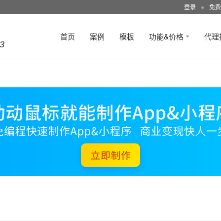
登录
●
免费
首页
案例
模板
功能&价格
代理
3