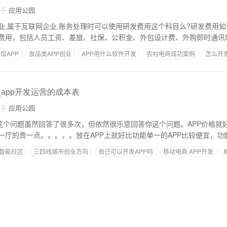
自于
应用公园
业,属于互联网企业,账务处理时可以使用研发费用这个科目么?研发费用如
费用，包括人员工资、差旅、社保、公积金、外包设计费、外购即时通讯
馆APP
食品类APP创业
APP用什么软件开发
农村电商成功案例
怎么开
_app开发运营的成本表
自于
应用公园
钱这个问题虽然回答了很多次，但依然很乐意回答你这个问题。APP价格就
一厅的贵一点。。。。。放在APP上就好比功能单一的APP比较便宜，功
智能社区
三四线城市创业方向
自己可以开发APP吗
移动电商 APP开发