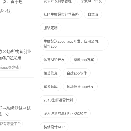
;2、善于思
安卓开发自学教程
宁波APP开发
要多少钱
社区生鲜超市经营策略
自驾游
服装定制
生鲜配送app、app开发、应用公园、
制作app
办公场所或者创业
Q的扩张采用
体育APP开发
家政app方案
城app多少钱
租赁信息
自建app软件
驾考题库
运动健身app开发
2018生鲜运营计划
写→系统测试→试
没人注意的暴利行业2020年
城 安
都有哪些平台
装修设计APP