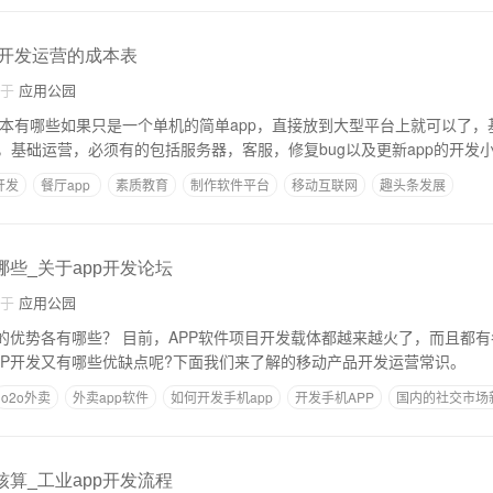
pp开发运营的成本表
自于
应用公园
护成本有哪些如果只是一个单机的简单app，直接放到大型平台上就可以了
，基础运营，必须有的包括服务器，客服，修复bug以及更新app的开发
开发
餐厅app
素质教育
制作软件平台
移动互联网
趣头条发展
哪些_关于app开发论坛
自于
应用公园
发的优势各有哪些？ 目前，APP软件项目开发载体都越来越火了，而且都
PP开发又有哪些优缺点呢?下面我们来了解的移动产品开发运营常
o2o外卖
外卖app软件
如何开发手机app
开发手机APP
国内的社交市场
核算_工业app开发流程