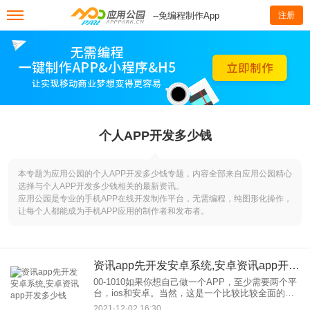
--免编程制作App
注册
个人APP开发多少钱
本专题为应用公园的个人APP开发多少钱专题，内容全部来自应用公园精心
选择与个人APP开发多少钱相关的最新资讯。
应用公园是专业的手机APP在线开发制作平台，无需编程，纯图形化操作，
让每个人都能成为手机APP应用的制作者和发布者。
资讯app先开发安卓系统,安卓资讯app开发多少钱
00-1010如果你想自己做一个APP，至少需要两个平
台，ios和安卓。当然，这是一个比较比较全面的要
求。如果自己做一个APP，需要懂美术设计、ui设
2021-12-02 16:30