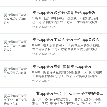
2021-12-02 17:30
富，其主要业务有：苹果和安卓app、定制和开发自
研IM即时通
资讯app开发多少钱,体育资讯app开发
10月10日至1010日种植一盆盆栽，不仅能陶冶身
心，还能净化室内空气，对人们的生活有很多好
处。然而，种植和维护盆栽植物往往需要一定的努
2021-12-02 17:45
力。盆栽种植APP开发可以让用户更好的了解盆栽
种植，用户也可以在
资讯app开发要多久,开发一个app要多久
00-1010在开发和费用？一个商城应用要多少钱在开
发？需要多长时间 在移动互联网时代，被很多人认
可。用户可以方便快捷地打开应用程序，更好地体
2021-12-02 18:00
验应用程序呈现的内容。很多企业人看中了APP的
特点，在
资讯app开发费用,体育资讯app开发
00-1010随着移动互联网的不断发展，人们可以在网
上获得各种各样的资讯，很多人对美容护肤有很大
的需求。然而，如果用户想在生活中找到自己的化
2021-12-02 18:15
妆品，他们往往需要经历许多实践。为了满足用户
的浏览和购物需求
工业app开发平台:工业app开发优秀解决方案
近年来，移动app爆发式增长，各类行业的app不断
涌现，为我们探索工业App发展的技术模式、商业模
式提供了有力支撑。不过像其他类型app，只要会编