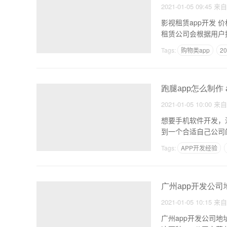
2021-01-05 09:45
来
影视租赁app开发
租赁公司会根据用户
Tags:
购物类app
2
跑腿app怎么制作
2021-01-05 10:00
来
想要手机软件开发，
到一个合适自己公司
Tags:
APP开发经验
广州app开发公司
2021-01-05 10:15
来
广州app开发公司地