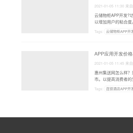
2021-01-05 11:30
来
云储物柜APP开发
以增加用户的粘合度
Tags:
云储物柜APP开
APP应用开发价
2021-01-05 11:45
来
惠州集送网怎么样？
市。以提高消费者的
品质
Tags:
连锁酒店APP开