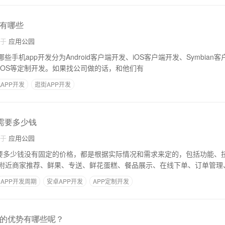
司有哪些
自于
应用公园
些手机app开发分为Android客户端开发、iOS客户端开发、Symbian客
kBerryOS等定制开发。如果找公司做的话，和他们有
APP开发
逛街APP开发
发需要多少钱
自于
应用公园
需要多少钱没有固定的价格，都是根据实际情况和需求来定的，包括功能、
附近商家推荐、鲜果、专送、鲜花蛋糕、餐品展示、在线下单、订单管理
APP开发周期
安卓APP开发
APP定制开发
发的优势有哪些呢？