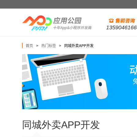
1359046166
首页
热门标签
同城外卖APP开发
>
>
同城外卖APP开发