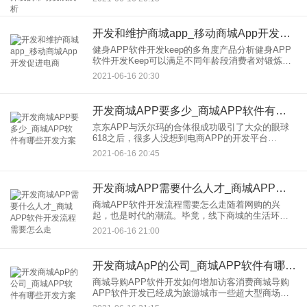
社会备受关注，其在配送的服务也是多元化的。同
城，开发和货运公司
开发和维护商城app_移动商城App开发促进电商
健身APP软件开发keep的多角度产品分析健身APP
软件开发Keep可以满足不同年龄段消费者对锻炼的
不同需求。一般用户不仅可以通过Keep以上的训练
2021-06-16 20:30
课程达到健身和健身的效果，还可以把枯燥的运动
发展成社
开发商城APP要多少_商城APP软件有哪些开发方案
京东APP与沃尔玛的合体很成功吸引了大众的眼球
618之后，很多人没想到电商APP的开发平台
JD.COM有这样一个故事：JD.COM和沃尔玛合二为
2021-06-16 20:45
一。非常是双赢。更不用说股价上涨了，他们成功
地吸引了公
开发商城APP需要什么人才_商城APP软件开发流程需要怎么走
商城APP软件开发流程需要怎么走随着网购的兴
起，也是时代的潮流。毕竟，线下商城的生活环境
越来越差。如果我们能通过开发，的商城应用帮助
2021-06-16 21:00
商城发展业务，那么商城的开发流程需要走多远？1.
如果用户想要一个开发
开发商城ApP的公司_商城APP软件有哪些开发方案
商城导购APP软件开发如何增加访客消费商城导购
APP软件开发已经成为旅游城市一些超大型商场的
新潮流。相信大家出国旅游都遇到过这样的困难。