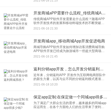
2021-06-16 21:15
比如我们作为大陆游客，去香港的海港城市购物，
庞大的商业区不知道怎
开发商城aPP需要什么流程_传统商城APP软件开发需要走什么流程
传统商城APP软件开发需要走什么流程？随着APP
软件开发技术的发展和移动终端技术的不断突破，
国内很多传统行业开始需要从线下走向线上。特别
2021-06-16 21:30
是曾经比较大的传统商城，也开始了自己的APP软
件开发，但是传统行
开发商城app_移动商城App开发促进电商
商城导购APP软件开发如何增加访客消费商城导购
APP软件开发已经成为旅游城市一些超大型商场的
新潮流。相信大家出国旅游都遇到过这样的困难。
2021-06-16 21:45
比如我们作为大陆游客，去香港的海港城市购物，
庞大的商业区不知道怎
返利分销app开发，怎么开发分销返利商城系统？
近年来，分销返利APP 开发作为互联网电商部队中
的新生力量，以其与众不同的分销返利模式逐渐发
展完善，赢得了众多开发者的青睐。分销返利系统
2021-06-18 10:20
通过建立网上购物平台，消费者可以帮助商家推
广，商家进行线下营销和
保定app定制:在保定做一个同城app得多少钱?
为了满足广大群众生活的需求，越来越多的同城app
应运而生，在各个方面给人们的生活带来了便利和
快乐。常用的同城app一般包含了同城搬家、同城招