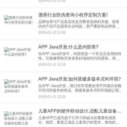
2026-01-10 11:00
统性地分析影响UI商城开发成本的关键因素，为您
提供一个清晰的
酒类行业防伪查询小程序定制方案!
品牌信誉与产品真实性是消费者选择的关键。假冒
伪劣产品不仅损害企业利益，更严重影响品牌形象
与消费者信任。因此，一套高效、便捷的防伪查询
2026-01-10 11:05
系统显得尤为重要。本文将深入探讨酒类防伪查询
小程序的定制方案，为酒类
APP Java开发:什么是内部类?
在APP Java开发中，内部类是一个常见且实用的特
性。它能够帮助开发者更好地组织代码逻辑，增强
封装性，并简化某些编程模式。本文将深入探讨内
2026-01-11 12:10
部类的概念，并重点解析成员内部类与局部内部类
的区别。
APP Java开发:如何搭建多版本JDK环境?
在APP Java开发，我们经常需要处理不同项目依赖
不同JDK版本的情况。搭建多版本JDK环境能让我们
在不同项目间灵活切换，提高开发效率。本文将详
2026-01-11 12:20
细介绍如何在不同操作系统上搭建和管理多版本JDK
环境。
儿童APP的硬件联动设计,适配儿童设备的创新之道
儿童APP已成为孩子们学习和娱乐的重要组成部
分。然而，要真正满足儿童用户的需求，单纯的软
件功能已远远不够。通过巧妙的硬件联动设计，儿