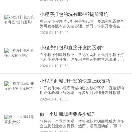
尤其是新手提供了更便捷高效的解决方案。本文将
详细介绍云打包小程序
小程序打包的坑有哪些?提前避坑!
在开发小程序时，打包是将代码、资源和配置整合
为可发布版本的关键步骤。然而，许多开发者在此
过程中常遇到各种问题，影响发布进度和用户体
2026-01-10 10:45
验。本文将梳理小程序打包中的常见坑点，并给出
提前避坑的实用方案，助您高
小程序打包和直接开发的区别?
在小程序创建过程中，常见的两种方式是小程序打
包和小程序开发。许多用户在选择时容易混淆，本
文将详细探讨小程序打包和小程序开发的区别，帮
2026-01-10 10:50
助您根据需求做出明智决策。 小程序开发：定制化
构
小程序商城UI开发的快速上线技巧!
UI开发作为小程序商城构建的核心环节，直接影响
用户体验和上线效率。许多项目因UI开发过程繁琐
而延迟上线，本文将分享一些实用技巧，帮助您优
2026-01-10 10:55
化UI开发流程，实现快速上线，同时提升小程序商
城的竞争力。
做一个UI商城需要多少钱?
想拥有一个界面美观、体验流畅的UI商城成为许多
企业及创业者的目标。然而，项目启动前，“做UI商
城要多少钱”往往是大家首要关心的问题。本文将系