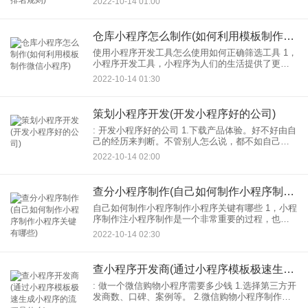
2022-10-14 01:00
2.同城鳄龙酒店机票火车、同程旅游官方小程序
仓库小程序怎么制作(如何利用模板制作微信小程序)
使用小程序开发工具怎么使用如何正确筛选工具 1，
小程序开发工具，小程序为人们的生活提供了更多
的便利，使人们的生活更加轻松愉快，这也使人们
2022-10-14 01:30
更喜欢使用小程序，以满足自己的要求，人们可以
更快地实现它：
策划小程序开发(开发小程序好的公司)
: 开发小程序好的公司 1.下载产品体验。好不好由自
己的经历来判断。不管别人怎么说，都不如自己经
历的好。 2.团队规划能力。策划团队必须具备更多
2022-10-14 02:00
的跨行业知识，能够在最短的时间内提出有价值的
方
查分小程序制作(自己如何制作小程序制作小程序关键有哪些)
自己如何制作小程序制作小程序关键有哪些 1，小程
序制作注小程序制作是一个非常重要的过程，也要
求你做好充分的准备在小程序制作转小程序制作注
2022-10-14 02:30
意小程序 :010这样才能保证小程序制作能更轻松方
便，小程
查小程序开发商(通过小程序模板极速生成小程序的流程是什么)
: 做一个微信购物小程序需要多少钱 1.选择第三方开
发商数、口碑、案例等。 2.微信购物小程序制作，
商家确认了开发商，然后与开发商对接。 3.投稿微