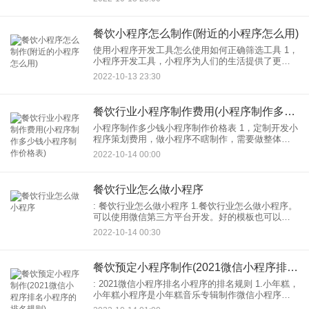
序。 2.小程序附近有什么微信？附近小程序新增餐
饮品类筛
餐饮小程序怎么制作(附近的小程序怎么用)
使用小程序开发工具怎么使用如何正确筛选工具 1，
小程序开发工具，小程序为人们的生活提供了更多
的便利，使人们的生活更加轻松愉快，这也使人们
2022-10-13 23:30
更喜欢使用小程序，以满足自己的要求，人们可以
更快地实现它：
餐饮行业小程序制作费用(小程序制作多少钱小程序制作价格表)
小程序制作多少钱小程序制作价格表 1，定制开发小
程序策划费用，做小程序不瞎制作，需要做整体小
程序。小程序制作有了方向，所以详细策划了小程
2022-10-14 00:00
序，有营销力，只要用户可以进入小程序，就能吸
引用户。如果没
餐饮行业怎么做小程序
: 餐饮行业怎么做小程序 1.餐饮行业怎么做小程序。
可以使用微信第三方平台开发。好的模板也可以微
信第三方平台： 如果选择定制开发，可以联系微
2022-10-14 00:30
信。今天小编是通过小程序模板与大家分享这篇文
章；
餐饮预定小程序制作(2021微信小程序排名小程序的排名规则)
: 2021微信小程序排名小程序的排名规则 1.小年糕，
小年糕小程序是小年糕音乐专辑制作微信小程序。
小年糕小程序操作简单，容易创作。穿过小年糕：