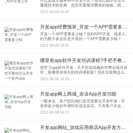
什么是技术服务APP开发平台？应用公园不仅非常
重视技术的发展，也非常重视消费者的体验。因
此，专家们计划建立一个开发技术服务应用平台，
2021-06-09 15:45
帮助我们的用户解决各种技术问题。除了app开发技
术，他们还可以帮助用
开发app经费预算_开发一个APP需要多少钱
开发一个APP需要多少钱？说到APP开发，很多人
的为数不多反应是开发的一个APP需要多少钱？这
个问题相当于：装修需要多少钱，这是开发很多当
2021-06-09 16:00
事人很难回答的。为什么这么说？让边肖带你去了
解。功能是报价的主
哪里有app软件开发培训课程?手把手教你怎么开发一个软件app
想学习app软件开发，又不想花高额的学费去报培训
班，那哪里有相关的培训课程呢? 现在互联网这么发
达，一般如果不想花钱学习，网络上搜索都会出来
2021-06-09 16:05
一些相应的资料。如果想学习app软件开发，针对你
想学
开发app网上商城_农业App开发功能
一般来说，客户想问他们是否需要在开发申请，开
发和多少钱在申请时应该说实话。只有客户才会问
这样的问题。毕竟，用户必须在开发花钱购买边肖
2021-06-09 16:15
认为完全可以理解的应用程序。然而，如果你已经
进入开发，的应用行业，你
开发app网站_游戏应用商店App开发方案浅析