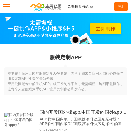
--免编程制作App
注册
服装定制APP
本专题为应用公园的服装定制APP专题，内容全部来自应用公园精心选择与
服装定制APP相关的最新资讯。
应用公园是专业的手机APP在线开发制作平台，无需编程，纯图形化操作，
让每个人都能成为手机APP应用的制作者和发布者。
国内开发国外版app,中国开发的国外app软件
APP软件“国内版”与“国际版”有什么区别原标题：
APP软件“国内版”和“国际版”有什么区别 软件的国际
和国内版本的存在有三个原因： 1.复习。申请在上
2021-09-24 17:45