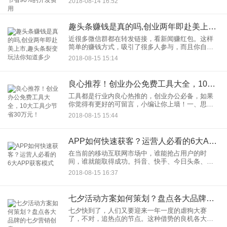
2018-08-14 16:52
用资金，不需要囤货、不需要发货、不需要处理售
后问题，用户通过你的平台
趣头条赚钱是真的吗,创业两年即赴美上市,趣头条裂变玩法你知道多少
近很多微信群都在转发链接，看新闻赚红包。这样
简单的赚钱方式，吸引了很多人参与，而且你自己
还能收徒，徒弟看新闻，自己也能获取收益。这就
2018-08-15 15:14
是趣头条的运营策略。以三四线甚乡镇用户为核
心，两年时间，趣头条就发展
良心推荐！创业办公免费工具大全，10大工具少节省30万元！
工具都是行业内良心热推的，创业办公必备，如果
你觉得有更好的可留言，小编让你上墙！一、思维
导图做方案还在用Word、PPT？思维导图工具才方
2018-08-15 15:44
便、快捷、高效！之前要用思维导图只能花钱买会
员，这里推荐免费版
APP如何快速获客？运营人必看的6大APP获客模式
在当前的移动互联网市场中，谁能抢占用户的时
间，谁就能取得成功。抖音、快手、今日头条、微
信、拼多多等消耗用户大量日常时间的产品，自然
2018-08-15 16:37
成了市场爆品。对于手机App运营来说，该如何获客
呢？下面就为大家分析常
七夕活动方案如何策划？盘点各大品牌的七夕营销创意
七夕快到了，人们又要迎来一年一度的虐狗大赛
了，不对，追热点的节点。这种借势的良机各大品
牌怎么忍心错过。今天，万年单身狗盒子菌就为大