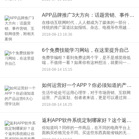
就是各大返利平台。对于消费者来说：1、这些返利
平台上面的商品都是淘宝
APP品牌推广3大方向：话题营销、事件营销、互联网借势，附相关案例
在移动互联网时代，人人都成为了媒体的一部分，
传统的推广渠道比如报纸、杂志、电视等作用越来
越小。手机App推广的重点成为去如何吸引用户的眼
2018-08-13 16:36
球，以电脑用户自发传播，这就是手机App的品牌运
营策略。手机Ap
6个免费技能学习网站，在这里提升自己
免费学编程？看到免费这两个字，是不是感觉很低
端，不值得一看？如果你有这种想法，就要问一下
自己是不是真的想学习。一、国外知名的很多人可
2018-08-14 15:15
能会说，这些都是外国的网站，而且自己英语水平
不好，怎么办？这些专业的
如何运营好一个APP？你必须知道的产品运营6大心理学法则
生活中处处可运用心理学，对于市场营销、互联网
运营、产品策划、创者者来说，更是可以通过洞察
消费者的心理学，来达到很多意想不到的效果。要
2018-08-14 16:25
想运营好一个手机App，产品运营的这6大心理学法
则你必须知道。互惠原
返利APP软件系统定制哪家好？这个返利系统能让你节省90%的开发费用
你知道吗？同样的一件商品，在不同的电商平台上
面购买价格完全不同。买这些东西真能省钱的无非
就是各大返利平台。运营一个返利平台，不需要占