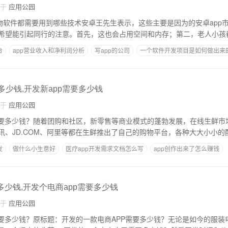
自于
应用公园
购物软件都需要用到哪些技术安卓王先生表示，这些主要是因为的安卓app
希望能引起同行的注意。首先，这也会占用空间和内存；第二，老人小孩
台
app营业收入和净利润分析
写app的公司
一个软件开发项目是如何做出来
站
旅游app运营分析
多少钱,开发新app需要多少钱
自于
应用公园
需要多少钱？随着团购和社区，新零售等商业模式的蓬勃发展，在线生鲜市
讯、JD.COM、阿里等都在生鲜推出了自己的购物平台，各种大大小小的
发
做什么小生意好
医疗app开发需求文档怎么写
app创作出来了怎么赚钱
开发安卓app的软件
多少钱,开发个电商app需要多少钱
自于
应用公园
需要多少钱？原标题：开发的一款电商APP需要多少钱？无论是如今的服装电