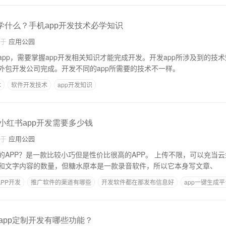
学什么？手机app开发技术必学知识
自于
应用公园
pp，需要掌握app开发相关知识才能完成开发。开发app所涉及到的技
外包开发公司完成。开发不同的app所需要的技术不一样。
术
软件开发技术
app开发知识
于小红书app开发需要多少钱
自于
应用公园
一款比较小巧但是性价比很高的APP。 上传不限，可以充当云盘 很多软件可能会
和文字内容的数量，但糖水原本是一款录音软件，所以它本身写文章、
PP开发
推广软件的渠道有哪些
开发软件都在那发布信息好
app一键生成
开发app预算
客app定制开发有哪些功能？