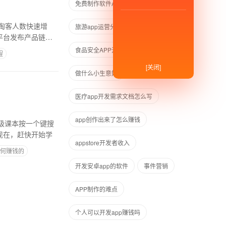
免费制作软件APP的网站
淘客人数快速增
旅游app运营分析
平台发布产品链
食品安全APP开发
程
[关闭]
做什么小生意好
医疗app开发需求文档怎么写
app创作出来了怎么赚钱
级课本按一个键搜
现在，赶快开始学
appstore开发者收入
如何赚钱的
开发安卓app的软件
事件营销
APP制作的难点
个人可以开发app赚钱吗