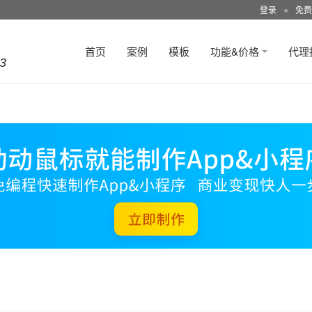
登录
●
免费
首页
案例
模板
功能&价格
代理
3