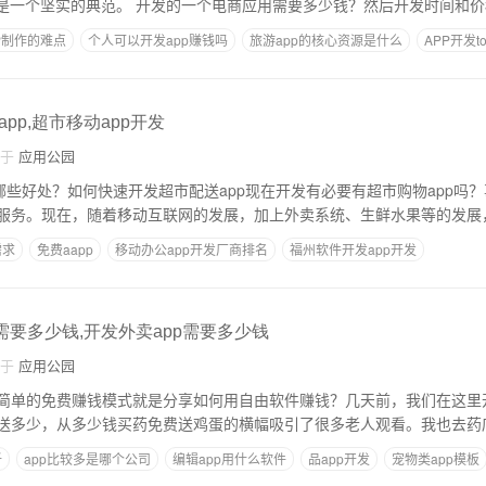
电商APP商城，这都是一个坚实的典范。 开发的一个电商应用需要多少钱？然后开发时
P制作的难点
个人可以开发app赚钱吗
旅游app的核心资源是什么
APP开发to
pp,超市移动app开发
自于
应用公园
哪些好处？如何快速开发超市配送app现在开发有必要有超市购物app吗
需求
免费aapp
移动办公app开发厂商排名
福州软件开发app开发
过那些部门
医疗相关app制作运营成本
需要多少钱,开发外卖app需要多少钱
自于
应用公园
简单的免费赚钱模式就是分享如何用自由软件赚钱？几天前，我们在这里
送多少，从多少钱买药免费送鸡蛋的横幅吸引了很多老人观看。我也去药店
析
app比较多是哪个公司
编辑app用什么软件
品app开发
宠物类app模板