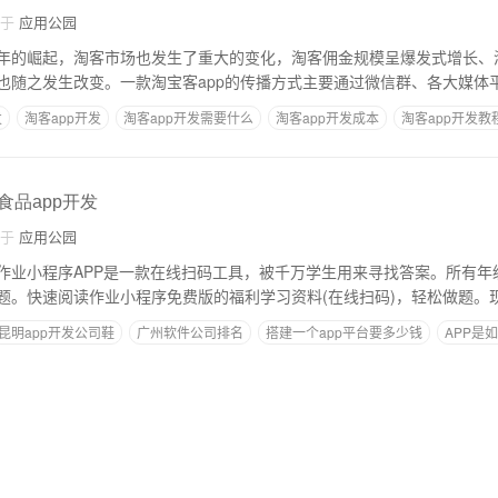
自于
应用公园
年的崛起，淘客市场也发生了重大的变化，淘客佣金规模呈爆发式增长、
也随之发生改变。一款淘宝客app的传播方式主要通过微信群、各大媒体
发
淘客app开发
淘客app开发需要什么
淘客app开发成本
淘客app开发教
食品app开发
自于
应用公园
作业小程序APP是一款在线扫码工具，被千万学生用来寻找答案。所有年
题。快速阅读作业小程序免费版的福利学习资料(在线扫码)，轻松做题。
昆明app开发公司鞋
广州软件公司排名
搭建一个app平台要多少钱
APP是
p