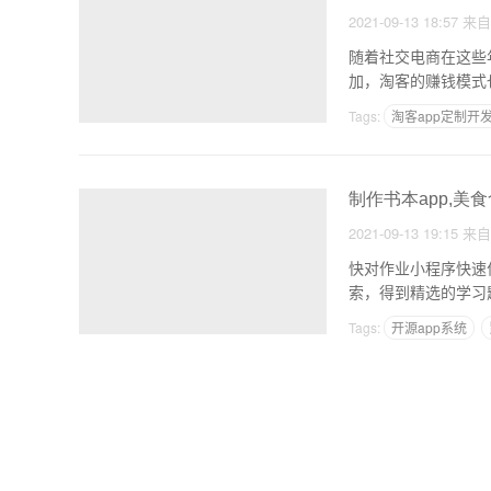
2021-09-13 18:57
来
随着社交电商在这些
加，淘客的赚钱模式
接，不
Tags:
淘客app定制开
制作书本app,美食
2021-09-13 19:15
来
快对作业小程序快速
索，得到精选的学习
Tags:
开源app系统
免费无代码制作简易ap