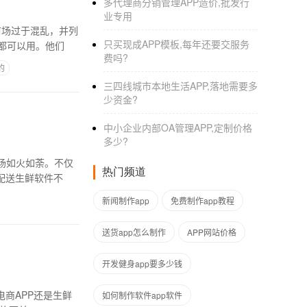
多代理商分销管理APP造价,批发行
业专用
市场过于混乱，并列
只买现成APP模板,每年还要交服务
都可以用。他们
费吗?
的
三四线城市本地生活APP,落地需要多
少资金?
中小企业内部OA管理APP,定制价格
多少?
场如火如荼。不仅
热门频道
配送生鲜软件不
新闻制作app
免费制作app教程
送货app怎么制作
APP网站价格
开发健身app要多少钱
商APP还是生鲜
如何制作软件app软件