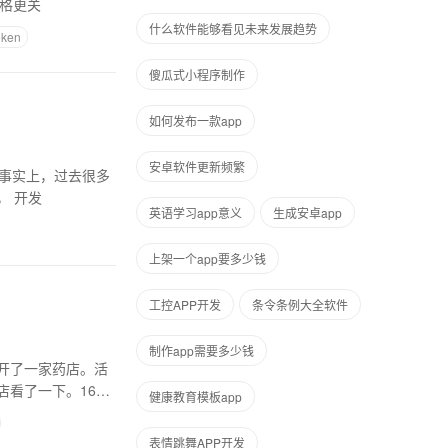
间和价格更关
什么软件能够看见未来发展趋势
ken
傻瓜式小程序制作
如何发布一款app
安卓软件更新频繁
？事实上，过去很多
线下超市都提供上门服务。现在，随着移动互联网的发展，加上外卖系统、生鲜水果等的发展， 开发
英语学习app意义
生成安卓app
上架一个app要多少钱
工控APP开发
条令条例大全软件
制作app需要多少钱
开了一家药店。活
看了一下。168
健康教育模板app
表情跳舞APP开发